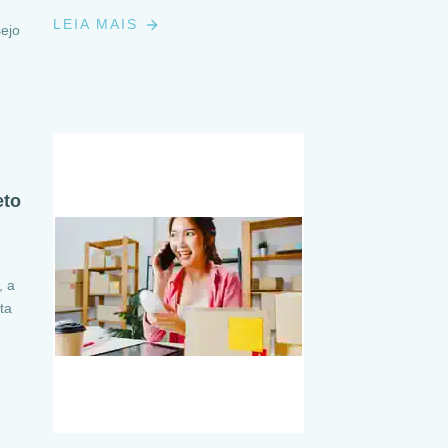
LEIA MAIS
sejo
eto
, a
ta