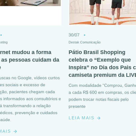
30/07
eting
Destak Comunicação
ernet mudou a forma
Pátio Brasil Shopping
as pessoas cuidam da
celebra o “Exemplo que
e
Inspira” no Dia dos Pais
camiseta premium da LIV
uscas no Google, vídeos curtos
es sociais e excesso de
Com modalidade “Comprou, Ganho
ção, pacientes chegam cada
a cada R$ 600 em compras, os cli
s informados aos consultórios e
podem trocar notas fiscais pelo
tá transformando a relação
presente
édicos, prevenção e cuidados
LEIA MAIS
saúde.
 MAIS