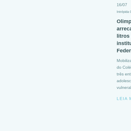
16/07
Intrépida
Olimp
arrec
litros
instit
Feder
Mobiliz
do Colé
três en
adolesc
vulnera
LEIA