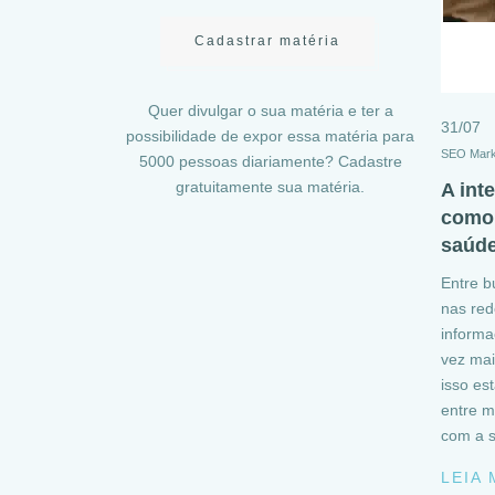
Cadastrar matéria
Quer divulgar o sua matéria e ter a
31/07
possibilidade de expor essa matéria para
SEO Mark
5000 pessoas diariamente? Cadastre
gratuitamente sua matéria.
A int
como 
saúd
Entre b
nas red
informa
vez mai
isso es
entre m
com a 
LEIA