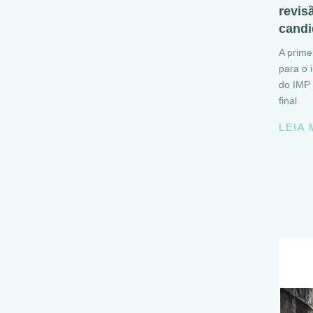
revis
candi
A prime
para o 
do IMP 
final
LEIA