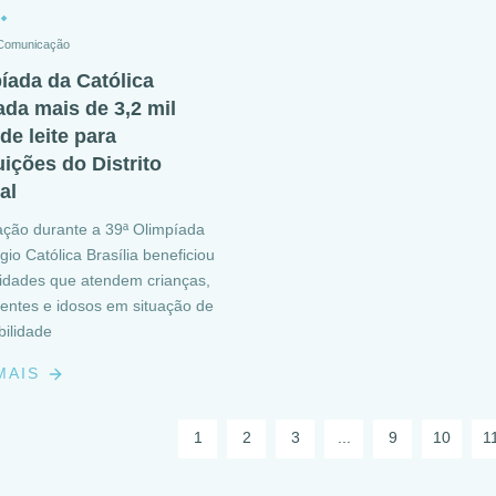
 Comunicação
íada da Católica
ada mais de 3,2 mil
 de leite para
uições do Distrito
al
ação durante a 39ª Olimpíada
gio Católica Brasília beneficiou
tidades que atendem crianças,
entes e idosos em situação de
bilidade
 MAIS
1
2
3
...
9
10
1