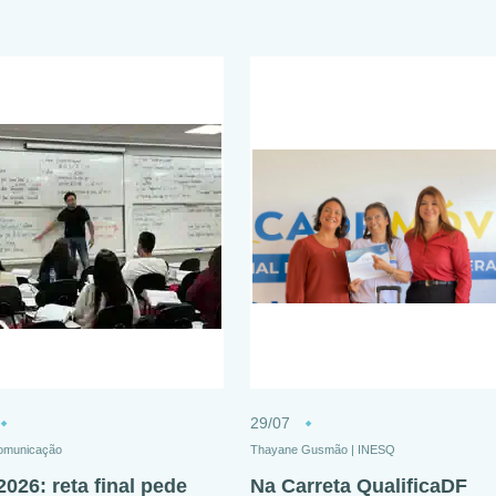
29/07
omunicação
Thayane Gusmão | INESQ
026: reta final pede
Na Carreta QualificaDF