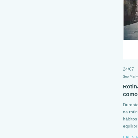
24/07
Seo Marke
Rotin
como 
Durante
na roti
hábitos
equilíb
LEIA