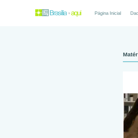
Página Inicial
Daq
Matér