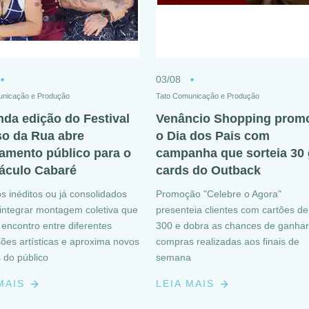
03/08
unicação e Produção
Tato Comunicação e Produção
da edição do Festival
Venâncio Shopping prom
so da Rua abre
o Dia dos Pais com
mento público para o
campanha que sorteia 30 g
áculo Cabaré
cards do Outback
 inéditos ou já consolidados
Promoção "Celebre o Agora"
ntegrar montagem coletiva que
presenteia clientes com cartões d
 encontro entre diferentes
300 e dobra as chances de ganhar
ões artísticas e aproxima novos
compras realizadas aos finais de
s do público
semana
 MAIS
LEIA MAIS