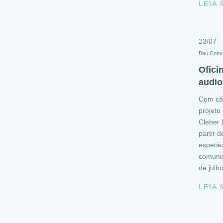
LEIA
23/07
Baú Comu
Ofici
audio
Com câm
projeto 
Cleber 
partir 
espetác
comunid
de julho
LEIA