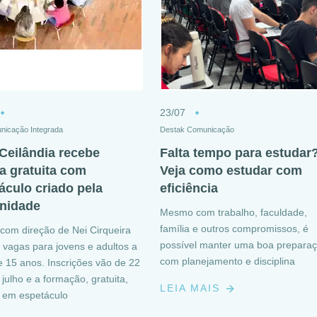
23/07
nicação Integrada
Destak Comunicação
Ceilândia recebe
Falta tempo para estudar
na gratuita com
Veja como estudar com
áculo criado pela
eficiência
nidade
Mesmo com trabalho, faculdade,
família e outros compromissos, é
 com direção de Nei Cirqueira
possível manter uma boa prepara
 vagas para jovens e adultos a
com planejamento e disciplina
de 15 anos. Inscrições vão de 22
 julho e a formação, gratuita,
LEIA MAIS
 em espetáculo