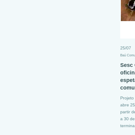
25/07
Baú Comu
Sesc 
ofici
espet
comu
Projeto
abre 25
partir 
a 30 de
termina