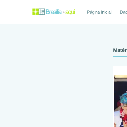
Página Inicial
Daq
Matér