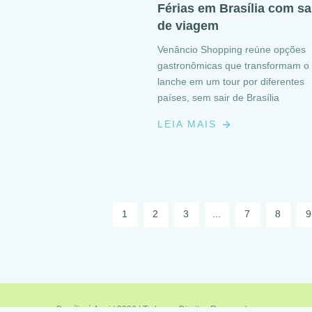
Férias em Brasília com s
de viagem
Venâncio Shopping reúne opções
gastronômicas que transformam o
lanche em um tour por diferentes
países, sem sair de Brasília
LEIA MAIS
1
2
3
...
7
8
9
Brasília é Aqui | 2026 | Todos os Direitos Reservados