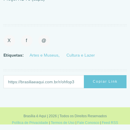
X
f
@
Etiquetas:
Artes e Museus
Cultura e Lazer
Copiar Link
Brasília é Aqui | 2026 | Todos os Direitos Reservados
Política de Privacidade
|
Termos de Uso
|
Fale Conosco
|
Feed RSS
Minas é Aqui
|
Sampa é Aqui
|
Rio é Aqui
|
Brasília é Aqui