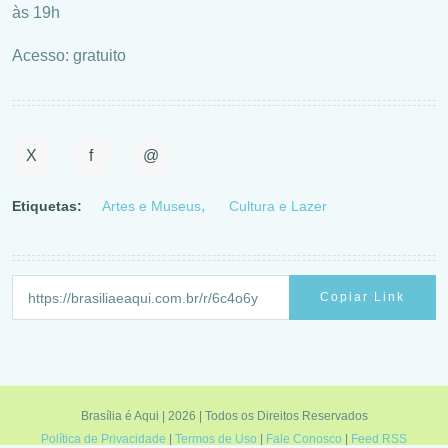
às 19h
Acesso: gratuito
X
f
@
Etiquetas:
Artes e Museus
Cultura e Lazer
Copiar Link
Brasília é Aqui | 2026 | Todos os Direitos Reservados
Política de Privacidade
|
Termos de Uso
|
Fale Conosco
|
Feed RSS