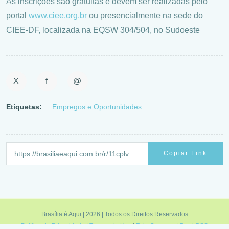
As inscrições são gratuitas e devem ser realizadas pelo
portal
www.ciee.org.br
ou presencialmente na sede do
CIEE-DF, localizada na EQSW 304/504, no Sudoeste
X
f
@
Etiquetas:
Empregos e Oportunidades
Copiar Link
Brasília é Aqui | 2026 | Todos os Direitos Reservados
Política de Privacidade
|
Termos de Uso
|
Fale Conosco
|
Feed RSS