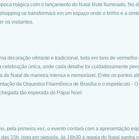
época mágica com o lançamento do Natal Rubi Iluminado. No dia
 shopping se transformará em um espaço onde o brilho e a sim
r os visitantes.
a decoração vibrante e tradicional, toda em tons de vermelho e 
 celebração única, onde cada detalhe foi cuidadosamente pens
a do Natal de maneira intensa e memorável. Entre os pontos al
ntação da Orquestra Filarmônica de Brasília e o espetáculo - 
chegada tão esperada do Papai Noel.
no, pela primeira vez, o evento contará com a apresentação espe
ir das 15h, logo em seguida, às 16h30 a magia do Natal ganha