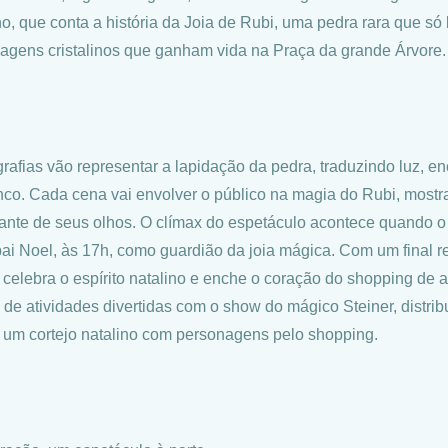
no, que conta a história da Joia de Rubi, uma pedra rara que s
agens cristalinos que ganham vida na Praça da grande Árvore
rafias vão representar a lapidação da pedra, traduzindo luz,
nco. Cada cena vai envolver o público na magia do Rubi, most
iante de seus olhos. O clímax do espetáculo acontece quando o 
ai Noel, às 17h, como guardião da joia mágica. Com um final r
 celebra o espírito natalino e enche o coração do shopping de al
o de atividades divertidas com o show do mágico Steiner, distri
e um cortejo natalino com personagens pelo shopping.