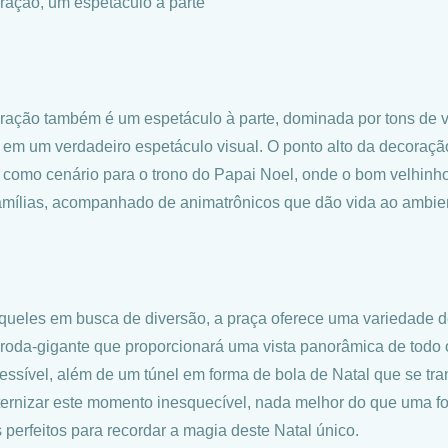
ração, um espetáculo à parte
ração também é um espetáculo à parte, dominada por tons de ve
l em um verdadeiro espetáculo visual. O ponto alto da decoraçã
á como cenário para o trono do Papai Noel, onde o bom velhinh
amílias, acompanhado de animatrônicos que dão vida ao ambien
queles em busca de diversão, a praça oferece uma variedade
 roda-gigante que proporcionará uma vista panorâmica de todo o
cessível, além de um túnel em forma de bola de Natal que se tr
ternizar este momento inesquecível, nada melhor do que uma fo
s perfeitos para recordar a magia deste Natal único.