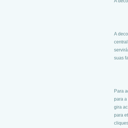
A deco
A deco
centra
servir
suas f
Para a
para a
gira a
para e
clique