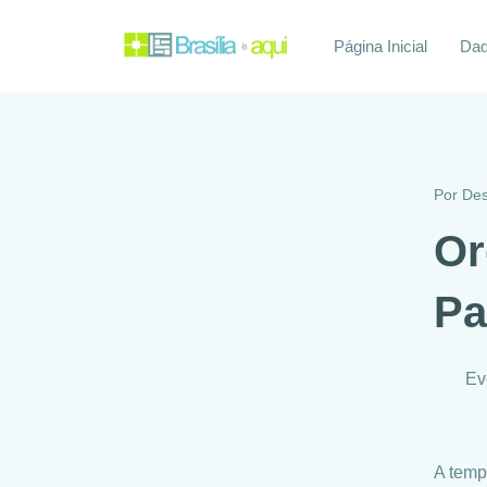
Página Inicial
Daq
Por
Des
Or
Pa
Ev
A temp