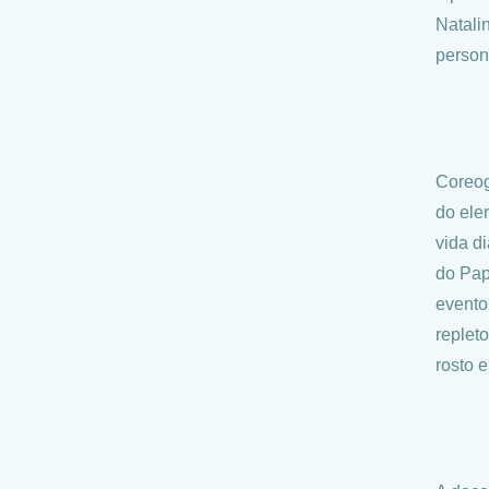
Natali
person
Coreog
do ele
vida d
do Pap
evento
replet
rosto 