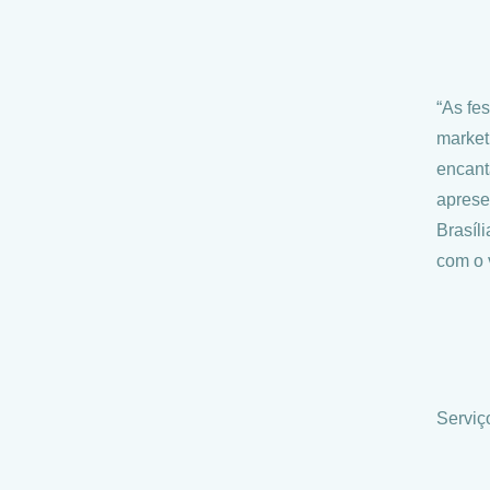
“As fe
market
encant
aprese
Brasíl
com o v
Serviç