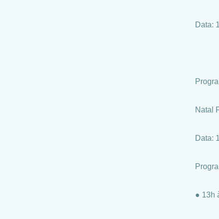
Data: 
Progr
Natal 
Data: 
Progr
● 13h 