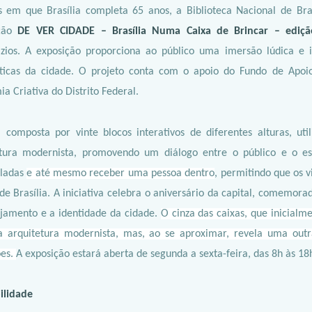
 em que Brasília completa 65 anos, a Biblioteca Nacional de Bras
ação
DE VER CIDADE – Brasília Numa Caixa de Brincar – ediç
zios. A exposição proporciona ao público uma imersão lúdica e in
sticas da cidade. O projeto conta com o apoio do Fundo de Apoio
a Criativa do Distrito Federal.
 composta por vinte blocos interativos de diferentes alturas, uti
etura modernista, promovendo um diálogo entre o público e o e
ladas
e até mesmo receber uma pessoa dentro
, permitindo que os 
de Brasília. A iniciativa celebra o aniversário da capital, comemora
jamento e a identidade da cidade.
O cinza das caixas, que inicial
a arquitetura modernista, mas, ao se aproximar, revela uma outr
ões.
A exposição estará aberta de segunda a sexta-feira, das 8h às 18
ilidade