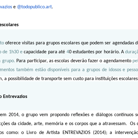
vazios
e
@todopublico.art
.
 escolares
to
oferece visitas para grupos escolares que podem ser agendadas de
o de 1h30 e
capacidade para até
4
0 estudantes por horário. A
duraçã
 grupo.
Para
participar, as escolas deverão fazer o agendamento
pe
mentos também estão disponíveis para a grupos de idosos e pessoa
 a possibilidade de transporte sem custo para instituições escolares 
o Entrevazios
em 2014, o grupo vem propondo reflexões e diálogos contínuos sob
cções da cidade, arte, memória e os corpos que a atravessam. Os 
hos como: o Livro de Artista ENTREVAZIOS (2014); a intervençã