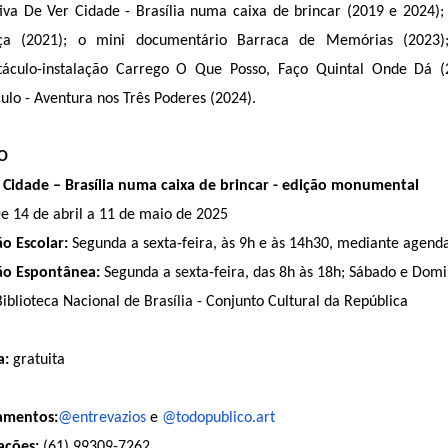
tiva De Ver Cidade - Brasília numa caixa de brincar (2019 e 2024)
ça (2021); o mini documentário Barraca de Memórias (2023); 
táculo-instalação Carrego O Que Posso, Faço Quintal Onde Dá (2
ulo - Aventura nos Três Poderes (2024).
O
 Cidade – Brasília numa caixa de brincar - edição monumental
e 14 de abril a 11 de maio de 2025
ão Escolar:
Segunda a sexta-feira, às 9h e às 14h30, mediante agen
ção Espontânea:
Segunda a sexta-feira, das 8h às 18h; Sábado e Domi
iblioteca Nacional de Brasília - Conjunto Cultural da República
a:
gratuita
amentos:
@
entrevazios
e
@todopublico.art
ações:
(61) 99309-7262