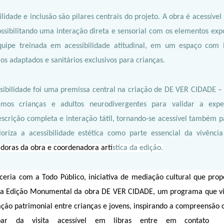
ilidade e inclusão são pilares centrais do projeto. A obra é acessíve
possibilitando uma interação direta e sensorial com os elementos exp
uipe treinada em acessibilidade atitudinal, em um espaço com inf
os adaptados e sanitários exclusivos para crianças.
sibilidade foi uma premissa central na criação de DE VER CIDADE – B
emos crianças e adultos neurodivergentes para validar a exp
scrição completa e interação tátil, tornando-se acessível também p
oriza a acessibilidade estética como parte essencial da vivência
adoras da obra e coordenadora artí
stica da edição.
eria com a Todo Público, iniciativa de mediação cultural que propõ
a a Edição Monumental da obra DE VER CIDADE, um programa que vis
ção patrimonial entre crianças e jovens, inspirando a compreensão cr
cipar da visita acessível em libras entre em contato 