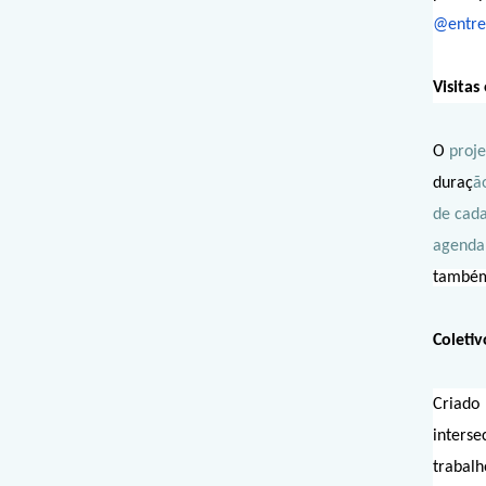
@entre
Visitas
O
proje
duraç
ã
de cada
agenda
também,
Coletiv
Criado 
interse
trabal