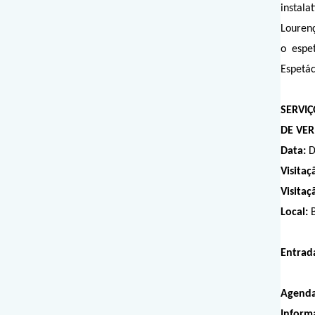
instala
Louren
o espe
Espetác
SERVIÇ
DE VER
Data:
D
Visitaç
Visita
Local:
B
Entrad
Agend
Inform