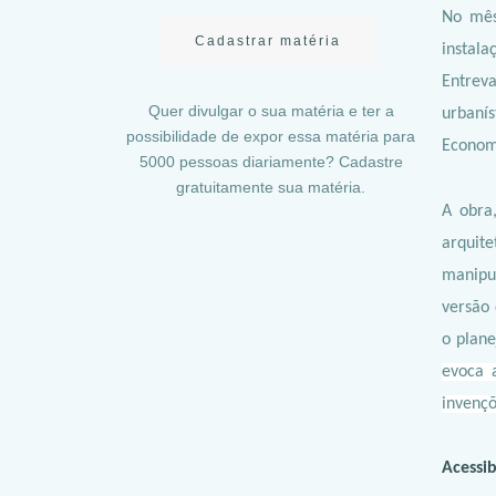
No mês
Cadastrar matéria
instal
Entreva
Quer divulgar o sua matéria e ter a
urbaní
possibilidade de expor essa matéria para
Economi
5000 pessoas diariamente? Cadastre
gratuitamente sua matéria.
A obra,
arquit
manipu
versão 
o plane
evoca 
invenç
Acessib