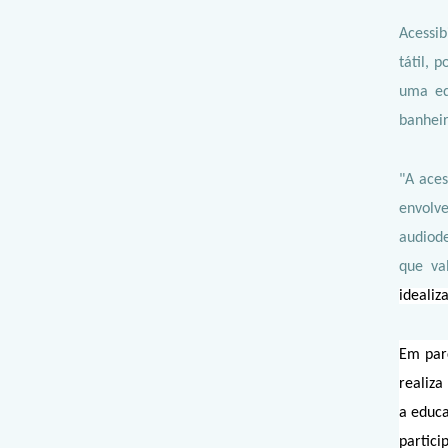
Acessib
tátil, 
uma eq
banheir
"A aces
envolv
audiode
que val
idealiz
Em parc
realiz
a educa
parti