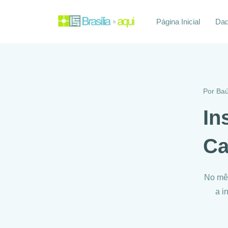
Página Inicial
Daq
Por
Baú
In
Ca
No mês
a i