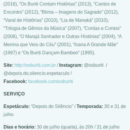
(2016), “Os Buriti Contam Histórias” (2013), “Cantos de
Encontro” (2012), “Blima – Imagens do Sagrado” (2012),
“Varal de Histórias” (2010), “Lia de Manaká” (2010),
“Trilogia de Gênios da Música” (2007), “Cordas e Contos”
(2006), “O Marajá Sonhador e Outras Histórias” (2004), “A
Menina que Veio do Céu” (2001), “Inana A Grande Mãe”
(1997) e “Os Buriti Dançam Bamboo” (1995).
Site:
http://osburiti.com.br
/
Instagram:
@osburiti /
@depois.do.silencio.espetaculo /
Facebook:
facebook.com/osburiti
SERVIÇO
Espetáculo:
“Depois do Silêncio” /
Temporada:
30 e 31 de
julho
Dias e horário:
30 de julho (quarta), às 20h / 31 de julho