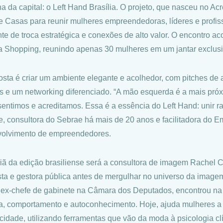
a da capital: o Left Hand Brasília. O projeto, que nasceu no Acr
 Casas para reunir mulheres empreendedoras, líderes e profiss
te de troca estratégica e conexões de alto valor. O encontro 
ia Shopping, reunindo apenas 30 mulheres em um jantar exclusi
osta é criar um ambiente elegante e acolhedor, com pitches de
os e um networking diferenciado. “A mão esquerda é a mais pró
sentimos e acreditamos. Essa é a essência do Left Hand: unir r
, consultora do Sebrae há mais de 20 anos e facilitadora do 
olvimento de empreendedores.
triã da edição brasiliense será a consultora de imagem Rachel
ista e gestora pública antes de mergulhar no universo da image
 ex-chefe de gabinete na Câmara dos Deputados, encontrou na
ca, comportamento e autoconhecimento. Hoje, ajuda mulheres a
icidade, utilizando ferramentas que vão da moda à psicologia c