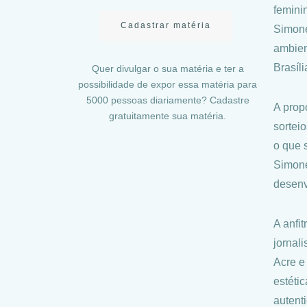
feminin
Cadastrar matéria
Simone
ambien
Brasíl
Quer divulgar o sua matéria e ter a
possibilidade de expor essa matéria para
5000 pessoas diariamente? Cadastre
A prop
gratuitamente sua matéria.
sortei
o que 
Simone
desenv
A anfi
jornal
Acre e
estéti
autent