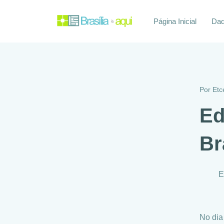
Página Inicial
Daq
Por
Etc
Ed
Br
E
No dia