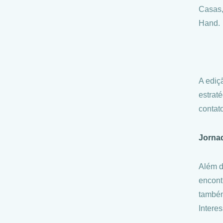
Casas,
Hand.
A ediç
estrat
contat
Jornad
Além d
encont
também
Intere