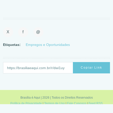
X
f
@
Etiquetas:
Empregos e Oportunidades
Copiar Link
Brasília é Aqui | 2026 | Todos os Direitos Reservados
Política de Privacidade
|
Termos de Uso
|
Fale Conosco
|
Feed RSS
Minas é Aqui
|
Sampa é Aqui
|
Rio é Aqui
|
Brasília é Aqui