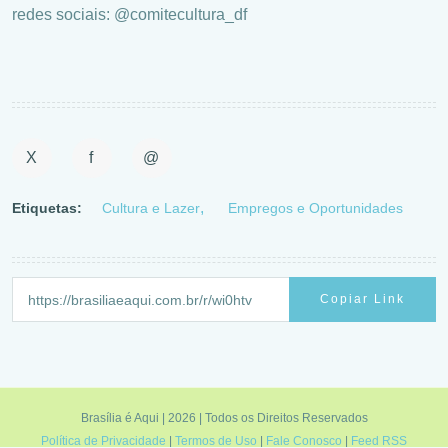
redes sociais: @comitecultura_df
X
f
@
Etiquetas:
Cultura e Lazer
Empregos e Oportunidades
Copiar Link
Brasília é Aqui | 2026 | Todos os Direitos Reservados
Política de Privacidade
|
Termos de Uso
|
Fale Conosco
|
Feed RSS