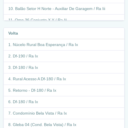
Balão Setor H Norte - Auxiliar De Garagem / Ra Iii
Qmn 36 Conjunto X Y / Ra Iii
Balão Via M4 Norte C/ Qnm 36 / Ra Iii
Volta
Via M4 Norte / Ra Iii
Núcelo Rural Boa Esperança / Ra Ix
Avenida Hélio Prates / Ra Iii
Df-190 / Ra Ix
Avenida Hélio Prates / Ra Ix
Df-180 / Ra Ix
Via N2 Norte / Ra Ix
Rural Acesso A Df-180 / Ra Ix
Via O3 / Ra Ix
Retorno - Df-180 / Ra Ix
Qno 13-15 / Ra Ix
Df-180 / Ra Ix
Via O4 / Ra Ix
Condomínio Bela Vista / Ra Ix
Retorno - Qno 14-15 / Via O4 / Ra Ix
Gleba 04 (Cond. Bela Vista) / Ra Ix