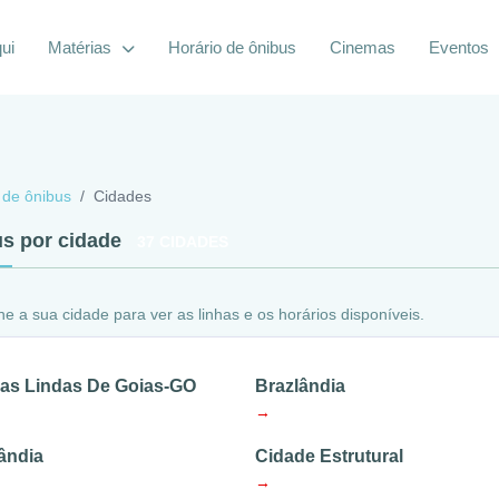
ui
Matérias
Horário de ônibus
Cinemas
Eventos
 de ônibus
Cidades
s por cidade
37 CIDADES
ne a sua cidade para ver as linhas e os horários disponíveis.
as Lindas De Goias-GO
Brazlândia
→
ândia
Cidade Estrutural
→