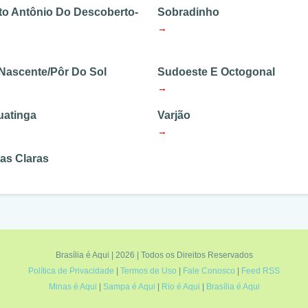
to Antônio Do Descoberto-
Sobradinho
→
 Nascente/Pôr Do Sol
Sudoeste E Octogonal
→
uatinga
Varjão
→
as Claras
Brasília é Aqui | 2026 | Todos os Direitos Reservados
Política de Privacidade
|
Termos de Uso
|
Fale Conosco
|
Feed RSS
Minas é Aqui
|
Sampa é Aqui
|
Rio é Aqui
|
Brasília é Aqui