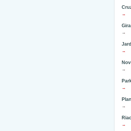
Cru
→
Gira
→
Jar
→
Nov
→
Par
→
Plan
→
Riac
→