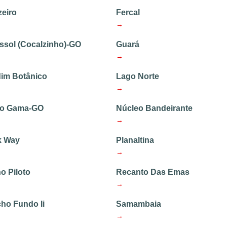
zeiro
Fercal
→
ssol (Cocalzinho)-GO
Guará
→
dim Botânico
Lago Norte
→
o Gama-GO
Núcleo Bandeirante
→
k Way
Planaltina
→
o Piloto
Recanto Das Emas
→
ho Fundo Ii
Samambaia
→