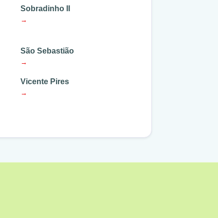
Sobradinho II
→
São Sebastião
→
Vicente Pires
→