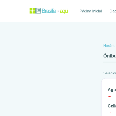
Página Inicial
Daq
Horário
Ônibu
Selecio
Agu
→
Ceil
→