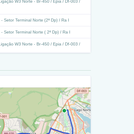
igação W3 Norte - Br-450 / Epia / Df-003 /
- Setor Terminal Norte (2ª Dp) / Ra I
- Setor Terminal Norte ( 2ª Dp) / Ra I
igação W3 Norte - Br-450 / Epia / Df-003 /
e / Ra I
o - W3 Norte (Setor Hospitalar Local Norte) /
te / Ra I
4/ 715 / Ra I
te / Ra I
4/ 715 / Ra I