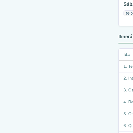
Sáb
05:0
Itiner
Ida
Te
In
Qs
Re
Qs
Qs