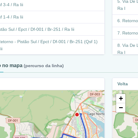
Via De L
f 3-4 / Ra Iii
Ra I
f 1-4 / Ra Iii
Retorno 
stão Sul / Epct / Df-001 / Br-251 / Ra Iii
Retorno 
etorno - Pistão Sul / Epct / Df-001 / Br-251 (Qsf 1)
Via De L
ii
Ra I
istão Sul / Epct / Df-001 / Br-251 / Ra Iii
W3 Nort
to no mapa
(percurso da linha)
venida Areal / Ra Iii
Retorn
Volta
Ra I
alão - Avenida Águas Claras / Av. Sibipiruna / Av.
 / Ra Iii
W3 Nor
+
venida Águas Claras / Ra Iii
−
Crn 71
venida Águas Claras / Ra Xxxiii
W3 Nor
istão Sul / Epct / Df-001 / Br-251 / Ra Xxxiii
Crn 71