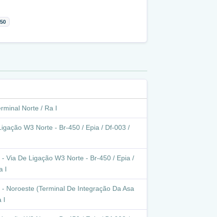
:50
rminal Norte / Ra I
igação W3 Norte - Br-450 / Epia / Df-003 /
- Via De Ligação W3 Norte - Br-450 / Epia /
a I
 - Noroeste (Terminal De Integração Da Asa
 I