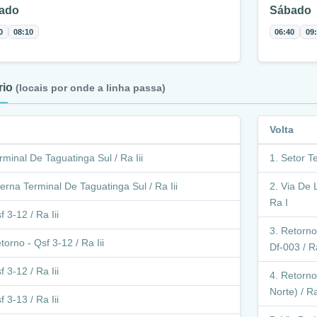
ado
Sábado
0
08:10
06:40
09
ário
(locais por onde a linha passa)
Volta
rminal De Taguatinga Sul / Ra Iii
Setor Te
terna Terminal De Taguatinga Sul / Ra Iii
Via De L
Ra I
f 3-12 / Ra Iii
Retorno 
torno - Qsf 3-12 / Ra Iii
Df-003 / R
f 3-12 / Ra Iii
Retorno
Norte) / Ra
f 3-13 / Ra Iii