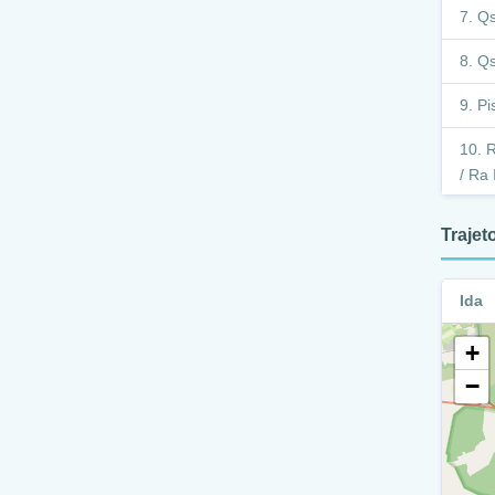
Qs
Qs
Pi
R
/ Ra I
P
Traje
A
Ida
B
Areal
+
A
−
A
P