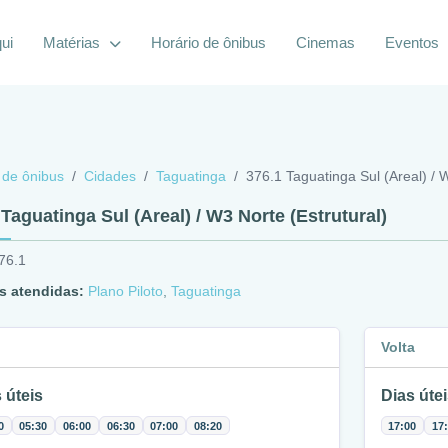
ui
Matérias
Horário de ônibus
Cinemas
Eventos
 de ônibus
Cidades
Taguatinga
376.1 Taguatinga Sul (Areal) / W
 Taguatinga Sul (Areal) / W3 Norte (Estrutural)
76.1
s atendidas:
Plano Piloto
,
Taguatinga
Volta
 úteis
Dias útei
0
05:30
06:00
06:30
07:00
08:20
17:00
17