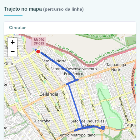
(Qnm 25) / Ra Ix
Trajeto no mapa
(percurso da linha)
Retorno - Via Estádio / Avenida Elmo Serejo / Df-085
(Qnm 25) / Ra Iii
Circular
Via Estádio / Avenida Elmo Serejo / Df-085 / Ra Iii
+
Terminal De Taguatinga Norte / Ra Iii
−
Interna Terminal De Taguatinga Norte / Ra Iii
Terminal De Taguatinga Norte / Ra Iii
Via Estádio / Avenida Elmo Serejo / Df-085 / Ra Iii
Viaduto - Via Estádio / Via Lj 1 (Complexo Viário Da Qnl) /
Ra Iii
Via De Ligação Taguatinga - Samambaia / Ra Iii
Via Lj 1 Sul / Ra Iii