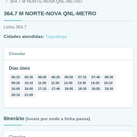
364.7 M NORTE-NOVA QNL-METRO
364.7 M NORTE-NOVA QNL-METRO
Linha 364.7
Cidades atendidas:
Taguatinga
Circular
Dias úteis
05:10
05:35
06:00
06:25
06:50
07:15
07:40
08:30
09:20
10:10
11:00
11:50
12:40
13:30
14:20
15:10
16:00
16:50
17:15
17:40
18:05
18:30
18:55
19:20
20:10
21:00
Itinerário
(locais por onde a linha passa)
Circular