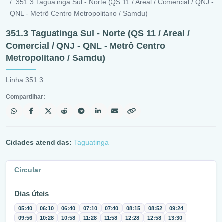
351.3 Taguatinga Sul - Norte (QS 11 / Areal / Comercial / QNJ -
QNL - Metrô Centro Metropolitano / Samdu)
351.3 Taguatinga Sul - Norte (QS 11 / Areal /
Comercial / QNJ - QNL - Metrô Centro
Metropolitano / Samdu)
Linha 351.3
Compartilhar:
Cidades atendidas:
Taguatinga
Circular
Dias úteis
05:40
06:10
06:40
07:10
07:40
08:15
08:52
09:24
09:56
10:28
10:58
11:28
11:58
12:28
12:58
13:30