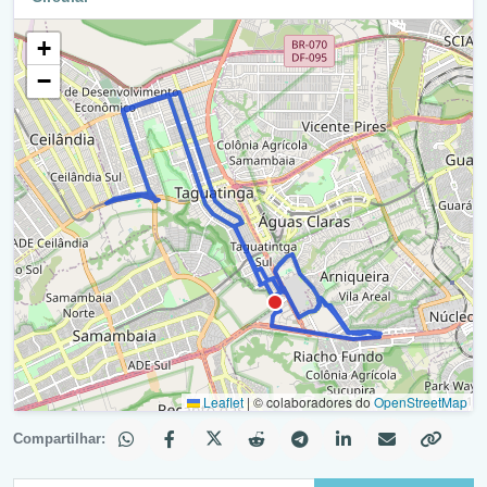
Avenida Águas Claras / Ra Xxxiii
+
Retorno - Avenida Águas Claras (Qs 10) / Ra Xxxiii
−
Avenida Águas Claras / Ra Xxxiii
Retorno - Avenida Águas Claras (Qs 9) / Ra Xxxiii
Avenida Águas Claras / Ra Xxxiii
Qs 10 / Ra Xxxiii
Balão - Qs 10 / Ra Xxxiii
Qs 10 / Ra Xxxiii
Balão - Qsa 11 / Chac 116A / Ra Xxxiii
Avenida Central - Qs 11 / Ra Xxxiii
Leaflet
|
© colaboradores do
OpenStreetMap
Balão - Avenida Central - Qs 11 / Ra Xxxiii
Compartilhar:
Avenida Central - Ade Cj 1-8 / Ra Xxxiii