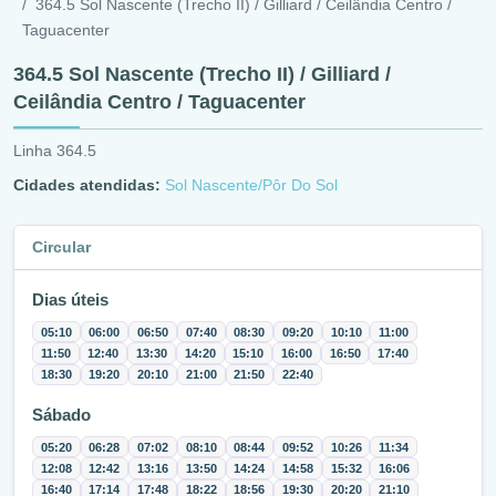
364.5 Sol Nascente (Trecho II) / Gilliard / Ceilândia Centro /
Taguacenter
364.5 Sol Nascente (Trecho II) / Gilliard /
Ceilândia Centro / Taguacenter
Linha 364.5
Cidades atendidas:
Sol Nascente/Pôr Do Sol
Circular
Dias úteis
05:10
06:00
06:50
07:40
08:30
09:20
10:10
11:00
11:50
12:40
13:30
14:20
15:10
16:00
16:50
17:40
18:30
19:20
20:10
21:00
21:50
22:40
Sábado
05:20
06:28
07:02
08:10
08:44
09:52
10:26
11:34
12:08
12:42
13:16
13:50
14:24
14:58
15:32
16:06
16:40
17:14
17:48
18:22
18:56
19:30
20:20
21:10