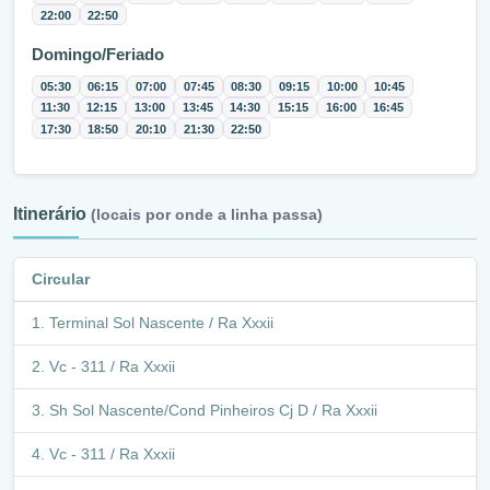
22:00
22:50
Domingo/Feriado
05:30
06:15
07:00
07:45
08:30
09:15
10:00
10:45
11:30
12:15
13:00
13:45
14:30
15:15
16:00
16:45
17:30
18:50
20:10
21:30
22:50
Itinerário
(locais por onde a linha passa)
Circular
Terminal Sol Nascente / Ra Xxxii
Vc - 311 / Ra Xxxii
Sh Sol Nascente/Cond Pinheiros Cj D / Ra Xxxii
Vc - 311 / Ra Xxxii