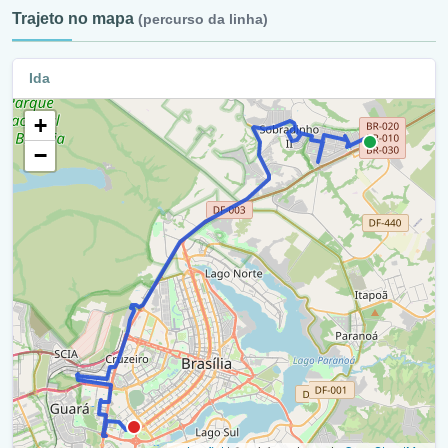
Trajeto no mapa
(percurso da linha)
Q13/12 (Rua 3) / Ra V
Q.13/Central (Rua 3) / Ra V
Ida
Q.2/Central / Ra V
+
Q. 4/2 / Ra V
−
Q.2/Central / Ra V
Q.13/14 (Rua 8) / Ra V
Q.2/Central / Ra V
Q13 (Rua 3) / Ra V
Q.13/11 (Rua 3) / Ra V
Retorno - Q 13 / 11 (Cilsob) (Rua 3) / Ra V
Q 11 (Rua 3) / Ra V