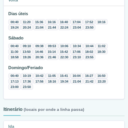
Volta
Dias úteis
00:40
11:20
15:36
16:16
16:40
17:04
17:52
18:16
19:24
20:24
21:04
21:44
22:24
23:04
23:50
Sábado
00:40
09:10
09:38
09:53
10:06
10:34
10:44
11:02
11:30
13:50
14:46
15:14
15:42
17:06
18:02
18:30
18:58
19:26
20:36
21:46
22:30
23:10
23:55
Domingo/Feriado
00:40
10:19
10:42
11:05
15:41
16:04
16:27
16:50
17:13
17:36
17:56
18:16
19:34
21:04
21:42
22:20
23:00
23:50
Itinerário
(locais por onde a linha passa)
Ida