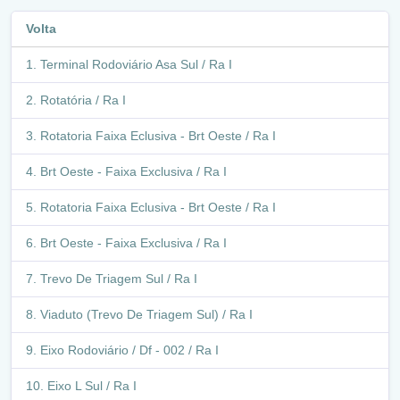
(Rua 3) / Ra V
Volta
Retorno - Q 13 / 11 (Cilsob) (Rua 3) / Ra V
Terminal Rodoviário Asa Sul / Ra I
Q13/11 (Rua 3) / Ra V
Rotatória / Ra I
Q 11 (Rua 3) / Ra V
Rotatoria Faixa Eclusiva - Brt Oeste / Ra I
Q 11 / 12(Rua 4) / Ra V
Brt Oeste - Faixa Exclusiva / Ra I
Q.10/11 (Rua 2) / Ra V
Rotatoria Faixa Eclusiva - Brt Oeste / Ra I
Retorno / Ra V
Brt Oeste - Faixa Exclusiva / Ra I
Q.10/11 (Rua 2) / Ra V
Trevo De Triagem Sul / Ra I
Q.10/8 / Ra V
Viaduto (Trevo De Triagem Sul) / Ra I
Q.8/7 / Ra V
Eixo Rodoviário / Df - 002 / Ra I
Q. 9/7 / Ra V
Eixo L Sul / Ra I