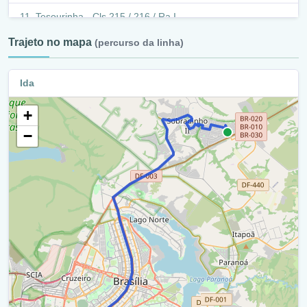
Q.8/7 / Ra V
Tesourinha - Cls 215 / 216 / Ra I
Q.8/7 (Rua 1) / Ra V
Trajeto no mapa
(percurso da linha)
Eixo L Sul / Ra I
Q.06/05 (Rua 1) / Ra V
Cls 209/210 / Ra I
Ida
Q.7/5 / Ra V
Eixo L Sul / Ra I
Q.7/Sobradinho Ii / Ra V
+
S3 / Ra I
−
Q. 7 / Ra V
Eixo L Sul / Ra I
Q.7/Sobradinho Ii / Ra V
Plataforma Rodoviária / Ra I
Df-215 / Ra V
Plataforma Superior Da Rodoviária / Ra I
Retorno / Ra V
Setor Cultural Norte / Ra I
Retorno / Ra Xxvi
Eixo L Norte / Ra I
Df-215 / Ra Xxvi
Ligação Eixo W - L / Ra I
Rodoviária Sobradinho Ii / Ra Xxvi