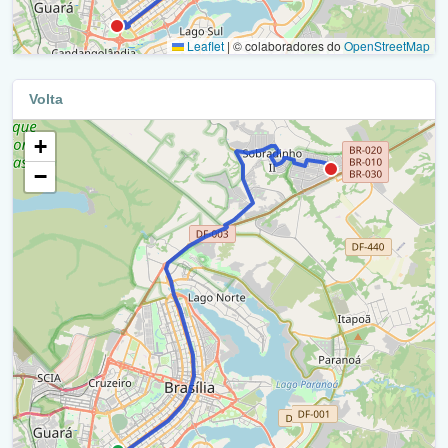
Eixo L Norte / Ra I
Ar 23/19 / Ra Xxvi
Leaflet
|
© colaboradores do
OpenStreetMap
Cln 201 / Ra I
Ar 19 / Ra Xxvi
Eixo L Norte / Ra I
Volta
Ar 19/13 / Ra Xxvi
Retorno / Ra I
+
Ar 15/13 / Ra Xxvi
−
Eixo L Norte / Ra I
Avenida Central / Ra Xxvi
Eixo L Norte / Ttn (W3 Norte - L4 Norte) / Ra I
Ar 9/8 / Ra Xxvi
Acesso Viaduto Eixo L2 Norte / Df-002 / Ra I
Ar 6/5 / Ra Xxvi
Eixão Norte / Df - 002 / Ra I
Ar 9/5 / Ra Xxvi
Eixão Norte / Df-002 / Ra I
Ar 7/5 / Ra Xxvi
Eptt / Df-007 / Ra Xviii
Ar 11/7 / Ra Xxvi
Eptt - Df-007 / Ra Xviii
Df-215 / Ra Xxvi