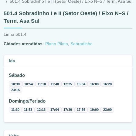
501.4 Sobradinho I e II (Setor Oeste) / Eixo N–S / Term. Asa Sul
501.4 Sobradinho I e II (Setor Oeste) / Eixo N–S /
Term. Asa Sul
Linha 501.4
Cidades atendidas:
Plano Piloto
,
Sobradinho
Ida
Sábado
10:30
10:54
11:18
11:40
12:25
15:04
16:00
16:28
23:15
Domingo/Feriado
11:30
11:53
12:16
17:04
17:30
17:56
19:00
23:00