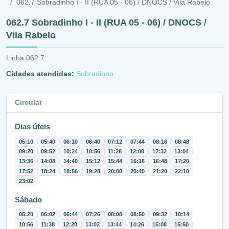
062.7 Sobradinho I - II (RUA 05 - 06) / DNOCS / Vila Rabelo
062.7 Sobradinho I - II (RUA 05 - 06) / DNOCS /
Vila Rabelo
Linha 062.7
Cidades atendidas:
Sobradinho
Circular
Dias úteis
05:10
05:40
06:10
06:40
07:12
07:44
08:16
08:48
09:20
09:52
10:24
10:56
11:28
12:00
12:32
13:04
13:36
14:08
14:40
15:12
15:44
16:16
16:48
17:20
17:52
18:24
18:56
19:28
20:00
20:40
21:20
22:10
23:02
Sábado
05:20
06:02
06:44
07:26
08:08
08:50
09:32
10:14
10:56
11:38
12:20
13:02
13:44
14:26
15:08
15:50