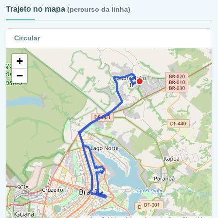
Trajeto no mapa
(percurso da linha)
Df-215 / Ra Xxvi
Retorno - Df-215 (Ar 11) / Ra Xxvi
Circular
Retorno - Df-215 (Ar 11) / Ra V
+
Df-215 / Ra V
−
Df-215 / Ra Xxvi
Df-420 (Avenida Contorno) / Ra Xxvi
Qms 33/32/31 / Ra Xxvi
Df-420 (Avenida Contorno) / Ra Xxvi
Q 2/1C/Es 12 Condomínio Mini Chácaras De Sobradinho
/ Ra Xxvi
Retorno - Df-420 (Q 2/1C/Es 12 Condomínio Mini
Chácaras Mini Chácaras De Sobradinho) / Ra Xxvi