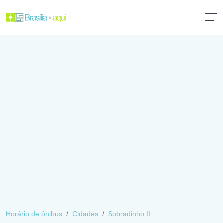
Horário de ônibus
Cidades
Sobradinho II