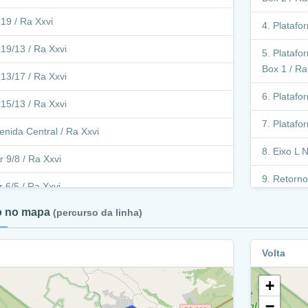
 19 / Ra Xxvi
Platafo
 19/13 / Ra Xxvi
Platafor
Box 1 / Ra
 13/17 / Ra Xxvi
Platafo
 15/13 / Ra Xxvi
Platafor
enida Central / Ra Xxvi
Eixo L N
r 9/8 / Ra Xxvi
Retorno 
r 6/5 / Ra Xxvi
Tesour
to no mapa
(percurso da linha)
r 9/5 / Ra Xxvi
Cln 21
r 7/5 / Ra Xxvi
Volta
Eixo L 
r 11/7 / Ra Xxvi
+
Acesso
f-215 / Ra Xxvi
−