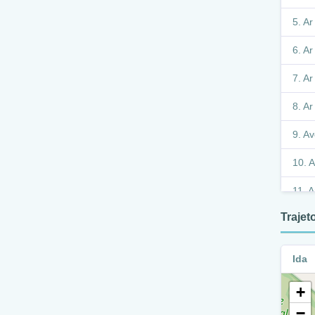
Ar
Ar
Ar
Ar
Av
A
A
Traje
A
A
Ida
A
+
D
−