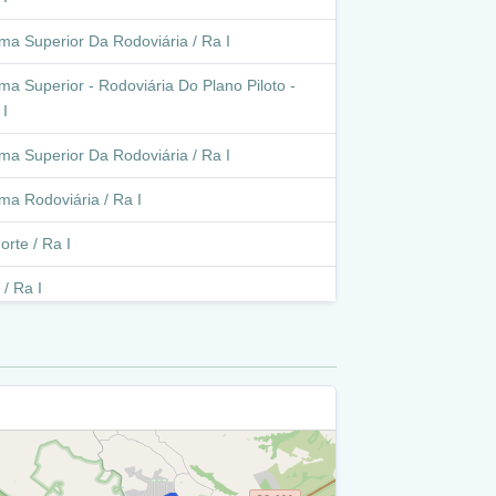
rma Superior Da Rodoviária / Ra I
ma Superior - Rodoviária Do Plano Piloto -
 I
rma Superior Da Rodoviária / Ra I
ma Rodoviária / Ra I
orte / Ra I
/ Ra I
inha 216/215 / Ra I
6/215 / Ra I
Norte / Ra I
 Viaduto Eixo L2 Norte / Df-002 / Ra I