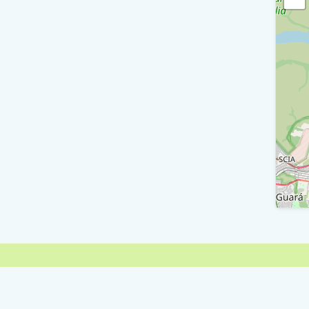
R
R
D
D
D
D
D
Q
R
D
V