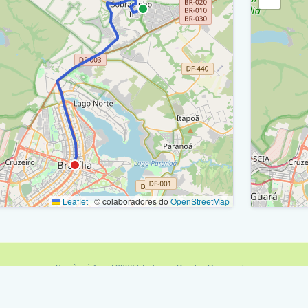
Eixo L 
etorno - Df-215 (Ar 11) / Ra Xxvi
Acesso
etorno - Df-215 (Ar 11) / Ra V
Eixão N
f-215 / Ra V
Eptt / 
f-215 / Ra Xxvi
Eptt - 
f-420 (Avenida Contorno) / Ra Xxvi
Eptt/Df
f-215 / Ra Xxvi
Eptt - 
f-420 (Avenida Contorno) / Ra Xxvi
Leaflet
|
© colaboradores do
OpenStreetMap
Ttn / R
ms 33/32/31 / Ra Xxvi
Epia / 
etorno- Df-420 / Ra Xxvi
Eptt - 
f-420 (Avenida Contorno) / Ra Xxvi
Brasília é Aqui | 2026 | Todos os Direitos Reservados
Epia / 
Política de Privacidade
|
Termos de Uso
|
Fale Conosco
|
Feed RSS
iaduto - Df-420 / Ra Xxvi
Minas é Aqui
|
Sampa é Aqui
|
Rio é Aqui
|
Brasília é Aqui