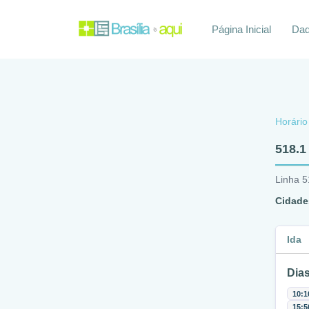
Página Inicial
Daq
Horário
518.1
Linha 5
Cidade
Ida
Dias
10:1
15:5