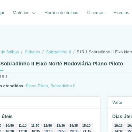
ui
Matérias
Horário de ônibus
Cinemas
Eventos
 de ônibus
Cidades
Sobradinho II
518.1 Sobradinho II Eixo Nort
 Sobradinho II Eixo Norte Rodoviária Plano Piloto
18.1
s atendidas:
Plano Piloto
,
Sobradinho II
Volta
 úteis
Dias útei
0
10:50
11:10
11:50
12:50
13:30
14:35
15:10
10:16
10
0
16:30
17:10
18:35
19:10
19:55
20:30
21:15
14:32
15