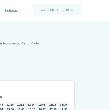
Cadastrar matéria
Loterias
e Rodoviária Plano Piloto
s
:48
11:20
11:52
12:24
12:56
13:28
14:00
:04
15:36
16:00
16:18
16:42
17:06
17:30