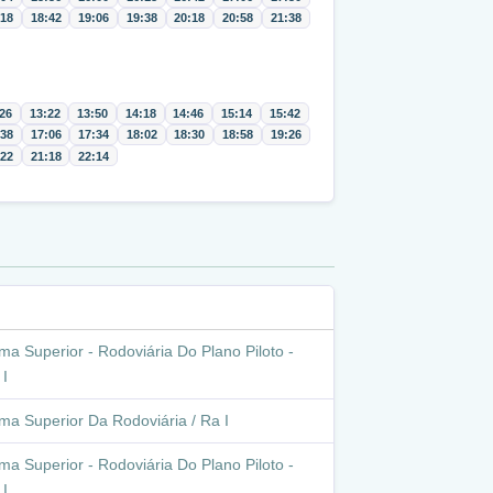
:18
18:42
19:06
19:38
20:18
20:58
21:38
26
13:22
13:50
14:18
14:46
15:14
15:42
:38
17:06
17:34
18:02
18:30
18:58
19:26
:22
21:18
22:14
ma Superior - Rodoviária Do Plano Piloto -
 I
rma Superior Da Rodoviária / Ra I
ma Superior - Rodoviária Do Plano Piloto -
 I