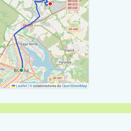
Norte / Ra I
 Viaduto Eixo L2 Norte / Df-002 / Ra I
orte / Df-002 / Ra I
Df-007 / Ra Xviii
Df-007 / Ra Xviii
-007 / Ra Xviii
Df-007 / Ra Xviii
a Xviii
Leaflet
|
© colaboradores do
OpenStreetMap
Df-003 / Br-450 / Ra Xviii
Df-007 / Ra Xviii
Df-003 / Br-450 / Ra Xviii