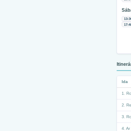
Sáb
13:3
17:4
Itiner
Ida
Ro
Re
Ro
Ar