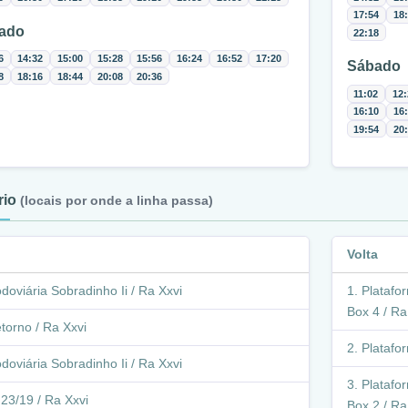
17:54
18
ado
22:18
6
14:32
15:00
15:28
15:56
16:24
16:52
17:20
Sábado
8
18:16
18:44
20:08
20:36
11:02
12:
16:10
16
19:54
20
ário
(locais por onde a linha passa)
Volta
doviária Sobradinho Ii / Ra Xxvi
Platafor
Box 4 / Ra
torno / Ra Xxvi
Platafo
doviária Sobradinho Ii / Ra Xxvi
Platafor
 23/19 / Ra Xxvi
Box 2 / Ra