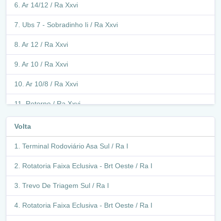
Ar 14/12 / Ra Xxvi
Ubs 7 - Sobradinho Ii / Ra Xxvi
Ar 12 / Ra Xxvi
Ar 10 / Ra Xxvi
Ar 10/8 / Ra Xxvi
Retorno / Ra Xxvi
Ar 8 / Ra Xxvi
Volta
Retorno / Ra Xxvi
Terminal Rodoviário Asa Sul / Ra I
Cond Burit / Ra Xxvi
Rotatoria Faixa Eclusiva - Brt Oeste / Ra I
Cond Versalles / Ra Xxvi
Trevo De Triagem Sul / Ra I
Cond Vila Verde / Ra Xxvi
Rotatoria Faixa Eclusiva - Brt Oeste / Ra I