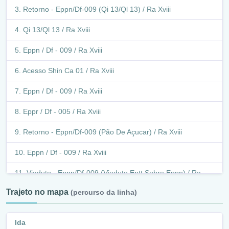
Avenida Central / Ra Xiv
Retorno - Eppn/Df-009 (Qi 13/Ql 13) / Ra Xviii
Rua Do Terminal / Ra Xiv
Qi 13/Ql 13 / Ra Xviii
Avenida Central / Ra Xiv
Eppn / Df - 009 / Ra Xviii
Rua 42 / Ra Xiv
Acesso Shin Ca 01 / Ra Xviii
Avenida Central / Ra Xiv
Eppn / Df - 009 / Ra Xviii
Rua 5 / Ra Xiv
Eppr / Df - 005 / Ra Xviii
Avenida Central / Ra Xiv
Retorno - Eppn/Df-009 (Pão De Açucar) / Ra Xviii
Rua Da Gameleira / Ra Xiv
Eppn / Df - 009 / Ra Xviii
Rua Do Comercio / Ra Xiv
Viaduto - Eppn/Df-009 (Viaduto Eptt Sobre Eppn) / Ra
Xviii
Rua Da Gameleira / Ra Xiv
Trajeto no mapa
(percurso da linha)
Viaduto - Eptt/Df-007 (Viaduto Eptt Sobre Eppn) / Ra Xviii
Avenida São Sebastião / Ra Xiv
Ida
Eptt / Df-007 / Ra Xviii