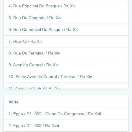
Rua Principal Do Bosque / Ra Xiv
Rua Da Chapada / Ra Xiv
Rua Comercial Do Bosque / Ra Xiv
Rua 42 / Ra Xiv
Rua Do Terminal / Ra Xiv
Avenida Central / Ra Xiv
Balão Avenida Central / Terminal / Ra Xiv
Avenida Central / Ra Xiv
Balão Avenida Central / Terminal / Ra Xiv
Volta
Terminal São Sebastião / Ra Xiv
Eppn / Df - 009 - Clube Do Congresso / Ra Xviii
Balão Avenida Central / Terminal / Ra Xiv
Eppn / Df - 009 / Ra Xviii