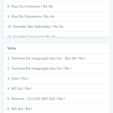
Rua Do Comercio / Ra Xiv
Rua Da Gameleira / Ra Xiv
Avenida São Sebastião / Ra Xiv
Avenida Comercial / Ra Xiv
Avenida São Sebastião / Ra Xiv
Volta
Q 200 - Q 300 / Ra Xiv
Terminal De Integração Asa Sul - Box 08 / Ra I
Avenida São Sebastião / Ra Xiv
Terminal De Integração Asa Sul / Ra I
Avenida Dos Eucaliptos / Ra Xiv
Gbm / Ra I
Avenida São Sebastião / Ra Xiv
W3 Sul / Ra I
Avenida Dos Eucaliptos / Ra Xiv
Retorno - Crs 516 (W3 Sul) / Ra I
Df - 463 / Ra Xiv
W3 Sul / Ra I