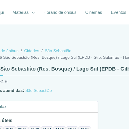
ui
Matérias
Horário de ônibus
Cinemas
Eventos
 de ônibus
Cidades
São Sebastião
6 São Sebastião (Res. Bosque) / Lago Sul (EPDB - Gilb. Salomão - Hos
 São Sebastião (Res. Bosque) / Lago Sul (EPDB - Gilb
81.6
s atendidas:
São Sebastião
ular
 úteis