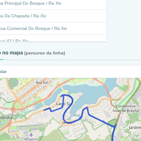
a Principal Do Bosque / Ra Xiv
a Da Chapada / Ra Xiv
ua Comercial Do Bosque / Ra Xiv
ua 42 / Ra Xiv
to no mapa
(percurso da linha)
ua Comercial Do Bosque / Ra Xiv
ua Do Terminal / Ra Xiv
ular
venida Central / Ra Xiv
ua 10 / Ra Xiv
venida Central / Ra Xiv
cesso A Rua Marginal De Agudo / Ra Xiv
venida Central / Ra Xiv