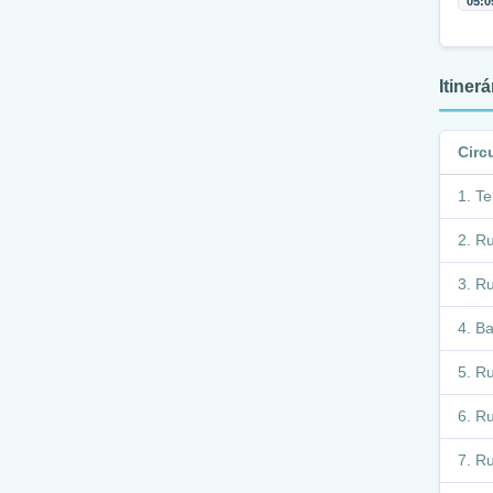
05:0
Itiner
Circ
Te
Ru
Ru
Ba
Ru
Ru
Ru