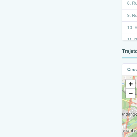
Ru
Ru
R
R
Traje
R
R
Circ
A
+
R
−
A
A
A