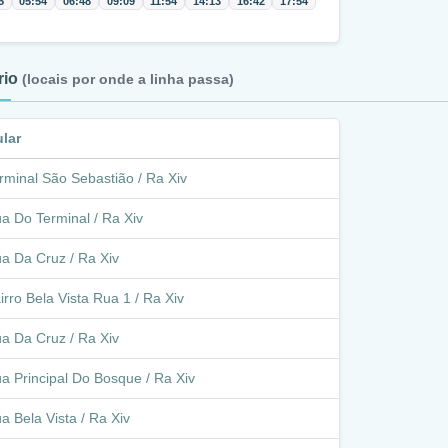
5
05:54
06:48
09:09
11:54
14:13
16:42
17:54
ário
(locais por onde a linha passa)
ular
rminal São Sebastião / Ra Xiv
a Do Terminal / Ra Xiv
a Da Cruz / Ra Xiv
irro Bela Vista Rua 1 / Ra Xiv
a Da Cruz / Ra Xiv
a Principal Do Bosque / Ra Xiv
a Bela Vista / Ra Xiv