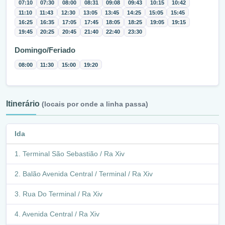
07:10
07:30
08:00
08:31
09:08
09:43
10:15
10:42
11:10
11:43
12:30
13:05
13:45
14:25
15:05
15:45
16:25
16:35
17:05
17:45
18:05
18:25
19:05
19:15
19:45
20:25
20:45
21:40
22:40
23:30
Domingo/Feriado
08:00
11:30
15:00
19:20
Itinerário
(locais por onde a linha passa)
Ida
Terminal São Sebastião / Ra Xiv
Balão Avenida Central / Terminal / Ra Xiv
Rua Do Terminal / Ra Xiv
Avenida Central / Ra Xiv