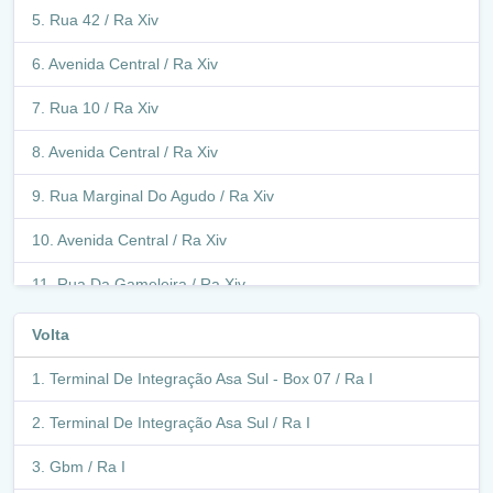
Rua 42 / Ra Xiv
Avenida Central / Ra Xiv
Rua 10 / Ra Xiv
Avenida Central / Ra Xiv
Rua Marginal Do Agudo / Ra Xiv
Avenida Central / Ra Xiv
Rua Da Gameleira / Ra Xiv
Rua Do Comercio / Ra Xiv
Volta
Rua Da Gameleira / Ra Xiv
Terminal De Integração Asa Sul - Box 07 / Ra I
Avenida São Sebastião / Ra Xiv
Terminal De Integração Asa Sul / Ra I
Avenida Comercial / Ra Xiv
Gbm / Ra I