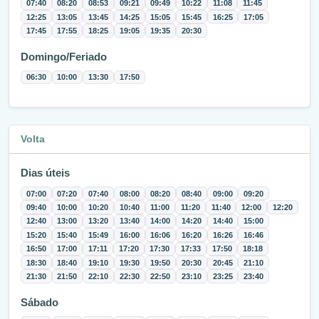
07:40
08:20
08:53
09:21
09:49
10:22
11:08
11:45
12:25
13:05
13:45
14:25
15:05
15:45
16:25
17:05
17:45
17:55
18:25
19:05
19:35
20:30
Domingo/Feriado
06:30
10:00
13:30
17:50
Volta
Dias úteis
07:00
07:20
07:40
08:00
08:20
08:40
09:00
09:20
09:40
10:00
10:20
10:40
11:00
11:20
11:40
12:00
12:20
12:40
13:00
13:20
13:40
14:00
14:20
14:40
15:00
15:20
15:40
15:49
16:00
16:06
16:20
16:26
16:46
16:50
17:00
17:11
17:20
17:30
17:33
17:50
18:18
18:30
18:40
19:10
19:30
19:50
20:30
20:45
21:10
21:30
21:50
22:10
22:30
22:50
23:10
23:25
23:40
Sábado