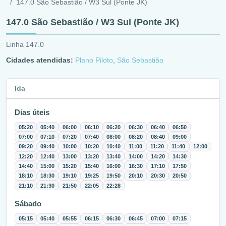
147.0 São Sebastião / W3 Sul (Ponte JK)
147.0 São Sebastião / W3 Sul (Ponte JK)
Linha 147.0
Cidades atendidas:
Plano Piloto
,
São Sebastião
Ida
Dias úteis
05:20
05:40
06:00
06:10
06:20
06:30
06:40
06:50
07:00
07:10
07:20
07:40
08:00
08:20
08:40
09:00
09:20
09:40
10:00
10:20
10:40
11:00
11:20
11:40
12:00
12:20
12:40
13:00
13:20
13:40
14:00
14:20
14:30
14:40
15:00
15:20
15:40
16:00
16:30
17:10
17:50
18:10
18:30
19:10
19:25
19:50
20:10
20:30
20:50
21:10
21:30
21:50
22:05
22:28
Sábado
05:15
05:40
05:55
06:15
06:30
06:45
07:00
07:15