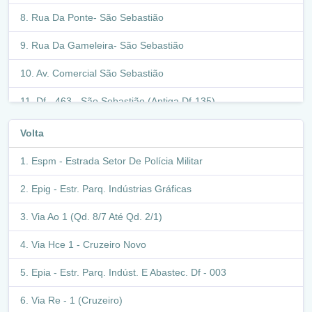
Rua Da Ponte- São Sebastião
Rua Da Gameleira- São Sebastião
Av. Comercial São Sebastião
Df - 463 - São Sebastião (Antiga Df-135)
Epct - Df-001
Volta
Epcv - Estr. Parq. Cabeça De Veado Df - 035
Espm - Estrada Setor De Polícia Militar
Epdb - Estr. Parq. Dom Bosco (Df - 025)
Epig - Estr. Parq. Indústrias Gráficas
Via Lig. Ponte Costa E Silva/L2 Sul
Via Ao 1 (Qd. 8/7 Até Qd. 2/1)
Av. L2 Sul
Via Hce 1 - Cruzeiro Novo
Via S1 Leste
Epia - Estr. Parq. Indúst. E Abastec. Df - 003
Via Lig. S1/N1 (Próximo A Catedral)
Via Re - 1 (Cruzeiro)