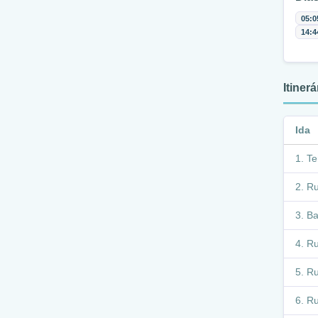
05:0
14:4
Itiner
Ida
Te
Ru
Ba
Ru
Ru
Ru