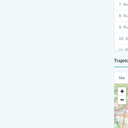
Av
Ru
Ru
A
R
Xiv
Traje
R
Ida
A
+
A
−
A
A
A