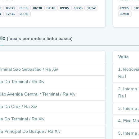
5
05:30
05:55
06:30
07:10
09:05
10:26
11:52
09:05
10
4
17:36
20:30
22:00
ário
(locais por onde a linha passa)
Volta
rminal São Sebastião / Ra Xiv
Rodoviár
Ra I
a Do Terminal / Ra Xiv
Interna 
lão Avenida Central / Terminal / Ra Xiv
Ra I
a Da Cruz / Ra Xiv
Interna 
a Do Terminal / Ra Xiv
Eixo Mo
a Principal Do Bosque / Ra Xiv
Interna 