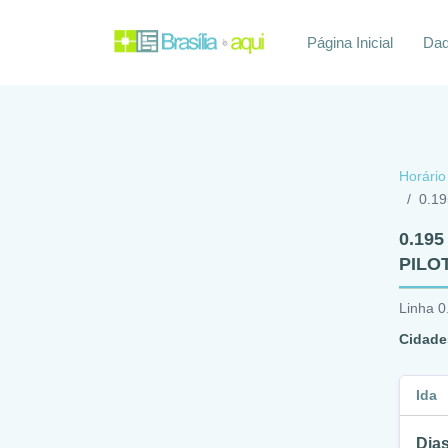
Página Inicial
Daq
Horário
0.1
0.19
PILO
Linha 0
Cidade
Ida
Dias