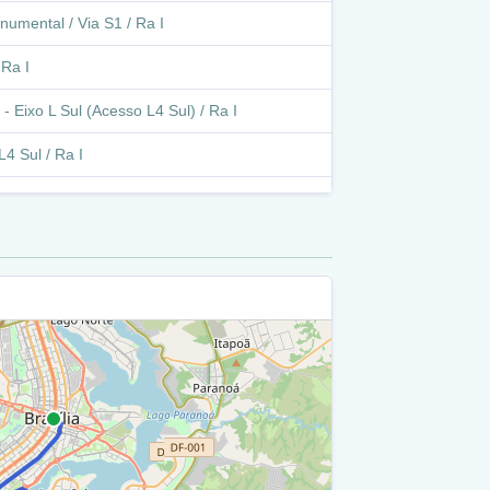
numental / Via S1 / Ra I
 Ra I
- Eixo L Sul (Acesso L4 Sul) / Ra I
4 Sul / Ra I
o - L2 Norte (Esmpu - Prdf) / Ra I
/ Ra I
 - Df-004 / L4 Sul (Vila Telebrasilia) / Ra I
8/409 / Ra I
/ L4 Sul / Ra I
/ Ra I
Das Garças / 1ª Ponte / Ra I