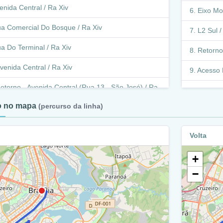
enida Central / Ra Xiv
Eixo Mo
a Comercial Do Bosque / Ra Xiv
L2 Sul /
a Do Terminal / Ra Xiv
Retorno 
venida Central / Ra Xiv
Acesso L
etorno - Avenida Central (Rua 13 - São José) / Ra
Retorn
to no mapa
(percurso da linha)
L2 Sul 
ua Da Gameleira / Ra Xiv
Retorno
Volta
venida Central / Ra Xiv
Cls 40
+
venida São Sebastião / Ra Xiv
Df-004 
−
cesso A Rua Marginal De Agudo / Ra Xiv
L2 Sul 
venida Comercial / Ra Xiv
Ponte 
venida Central / Ra Xiv