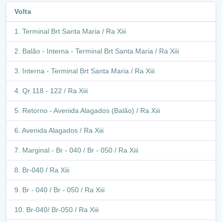
Df - 290 / Ra Xiii
Volta
Rua - 29 / Ra Xiii
Terminal Brt Santa Maria / Ra Xiii
Df - 290 / Ra Xiii
Balão - Interna - Terminal Brt Santa Maria / Ra Xiii
Rua - 14 / Ra Xiii
Interna - Terminal Brt Santa Maria / Ra Xiii
Df - 290 / Ra Xiii
Qr 118 - 122 / Ra Xiii
Br-040/ Br-050 / Ra Xiii
Retorno - Avenida Alagados (Balão) / Ra Xiii
Df - 290 / Ra Xiii
Avenida Alagados / Ra Xiii
Df - 290 / Polo Jk Trecho 02 / Ra Xiii
Marginal - Br - 040 / Br - 050 / Ra Xiii
Balão - Df - 290 / Polo Jk Trecho 02 / Ra Xiii
Br-040 / Ra Xiii
Df - 290 / Polo Jk Trecho 02 / Ra Xiii
Br - 040 / Br - 050 / Ra Xiii
Balão - Df - 290 / Polo Jk Trecho 02/06 / Ra Xiii
Br-040/ Br-050 / Ra Xiii