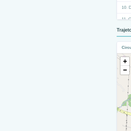
D
Q
Traje
A
R
Circ
A
+
R
−
A
Q
D
Q
Q