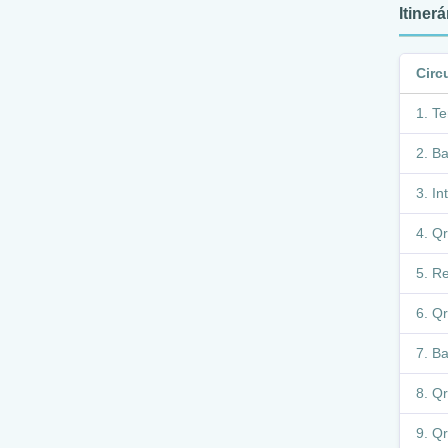
Itiner
Circ
Te
Ba
In
Qr
Re
Qr
Ba
Qr
Qr