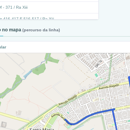
f - 371 / Ra Xiii
r 416-417 E 516-517 / Ra Xiii
to no mapa
(percurso da linha)
venida Santa Maria / Ra Xiii
etorno - Avenida Santa Maria (Cl 417) / Ra Xiii
ular
venida Santa Maria / Ra Xiii
etorno Av. Santa Maria / Ra Xiii
venida Santa Maria / Ra Xiii
r 416-417 E 516-517 / Ra Xiii
f - 371 / Ra Xiii
r 416-417 E 516-517 / Ra Xiii
r 418-518 E Ac 419 / Ra Xiii