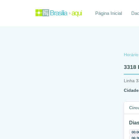
Página Inicial
Daq
Horário
3318 
Linha 
Cidade
Circ
Dias
00:0
06:3