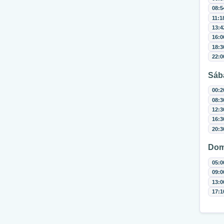
08:5
11:1
13:4
16:0
18:3
22:0
Sáb
00:2
08:3
12:3
16:3
20:3
Dom
05:0
09:0
13:0
17:1