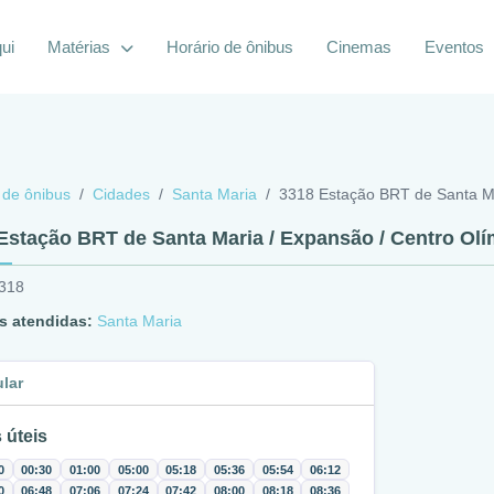
ui
Matérias
Horário de ônibus
Cinemas
Eventos
 de ônibus
Cidades
Santa Maria
3318 Estação BRT de Santa Ma
Estação BRT de Santa Maria / Expansão / Centro Ol
3318
s atendidas:
Santa Maria
ular
 úteis
0
00:30
01:00
05:00
05:18
05:36
05:54
06:12
0
06:48
07:06
07:24
07:42
08:00
08:18
08:36