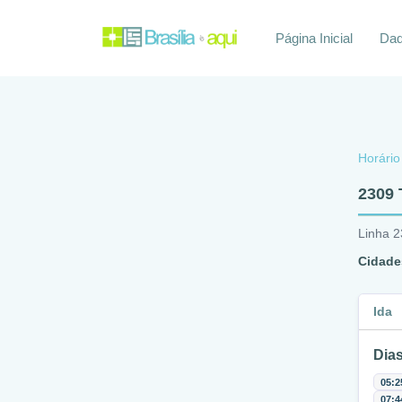
Página Inicial
Daq
Horário
2309
Linha 
Cidade
Ida
Dias
05:2
07:4