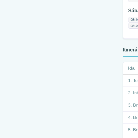
Sáb
05:4
08:2
Itiner
Ida
Te
In
Br
Br
Br