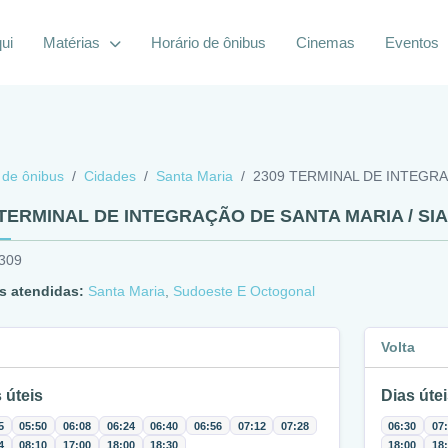
ui
Matérias
Horário de ônibus
Cinemas
Eventos
 de ônibus
Cidades
Santa Maria
2309 TERMINAL DE INTEGRA
 TERMINAL DE INTEGRAÇÃO DE SANTA MARIA / SIA
2309
s atendidas:
Santa Maria
,
Sudoeste E Octogonal
Volta
 úteis
Dias útei
5
05:50
06:08
06:24
06:40
06:56
07:12
07:28
06:30
07
4
08:10
17:00
18:00
18:30
18:00
18