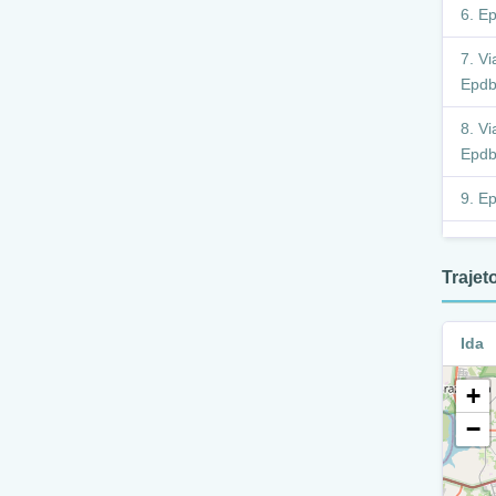
Ep
Vi
Epdb
Vi
Epdb
Ep
M
Traje
M
M
Ida
Inter
+
M
−
E
E