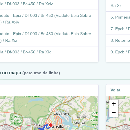
ia / Df-003 / Br-450 / Ra Xxiv
Ra Xxii
aduto - Epia / Df-003 / Br-450 (Viaduto Epia Sobre
Primeira
) / Ra Xxiv
Epcb / R
aduto - Epia / Df-003 / Br-450 (Viaduto Epia Sobre
) / Ra Xix
Retorno 
ia / Df-003 / Br-450 / Ra Xix
Epcb / R
arginal - Epia / Df-003 / Br-450 / Ra Xix
Retorn
to no mapa
(percurso da linha)
arginal - Epia / Df-003 / Br-450 / Ra I
Retorn
arginal - Epia / Df-003 / Br-450 (Rodoviária
Epcb /
Volta
estadual) / Ra I
Via Re
+
arginal - Epia / Df-003 / Br-450 / Ra I
Balão -
−
pia / Df-003 / Br-450 / Ra I
Via Re 
pia / Df-003 / Br-450 / Ra Xxii
Ra Xi