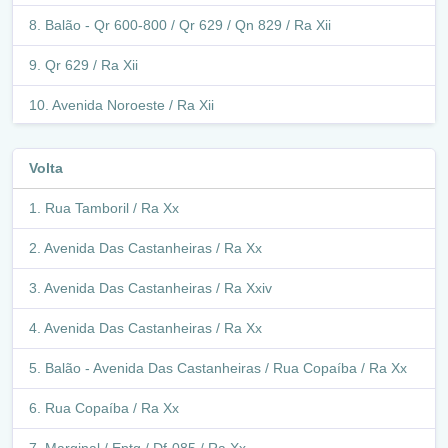
Balão - Qr 600-800 / Qr 629 / Qn 829 / Ra Xii
Qr 629 / Ra Xii
Avenida Noroeste / Ra Xii
Q 433 / Ra Xii
Volta
Retorno - Interna Antigo Terminal Samambaia Norte / Ra
Xii
Rua Tamboril / Ra Xx
Avenida Das Castanheiras / Ra Xx
Antigo Terminal Samambaia Norte / Ra Xii
Avenida Das Castanheiras / Ra Xxiv
Retorno - Interna Antigo Terminal Samambaia Norte / Ra
Xii
Avenida Das Castanheiras / Ra Xx
Q 433 / Ra Xii
Balão - Avenida Das Castanheiras / Rua Copaíba / Ra Xx
Avenida Noroeste / Ra Xii
Rua Copaíba / Ra Xx
Balão - Primeira Avenida Norte / Avenida Noroeste / Ra
Marginal / Eptg / Df-085 / Ra Xx