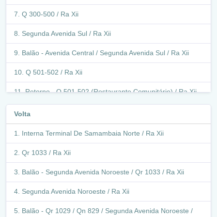
Q 300-500 / Ra Xii
Segunda Avenida Sul / Ra Xii
Balão - Avenida Central / Segunda Avenida Sul / Ra Xii
Q 501-502 / Ra Xii
Retorno - Q 501-502 (Restaurante Comunitário) / Ra Xii
Q 501-502 / Ra Xii
Volta
Balão - Avenida Central / Segunda Avenida Sul / Ra Xii
Interna Terminal De Samambaia Norte / Ra Xii
Segunda Avenida Sul / Ra Xii
Qr 1033 / Ra Xii
Balão - Avenida Leste / Segunda Avenida Sul / Ra Xii
Balão - Segunda Avenida Noroeste / Qr 1033 / Ra Xii
Avenida Leste / Ra Xii
Segunda Avenida Noroeste / Ra Xii
Balão - Avenida Leste / Primeira Avenida Sul / Ra Xii
Balão - Qr 1029 / Qn 829 / Segunda Avenida Noroeste /