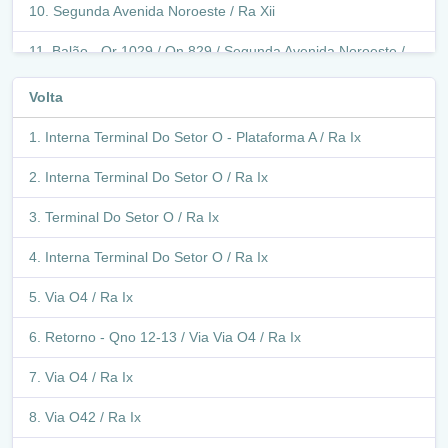
Segunda Avenida Noroeste / Ra Xii
Balão - Qr 1029 / Qn 829 / Segunda Avenida Noroeste /
Ra Xii
Volta
Qn 829 / Ra Xii
Interna Terminal Do Setor O - Plataforma A / Ra Ix
Balão - Qr 600-800 / Qr 629 / Qn 829 / Ra Xii
Interna Terminal Do Setor O / Ra Ix
Qr 629 / Ra Xii
Terminal Do Setor O / Ra Ix
Avenida Noroeste / Ra Xii
Interna Terminal Do Setor O / Ra Ix
Retorno - Avenida Noroeste (Qn 431) / Ra Xii
Via O4 / Ra Ix
Avenida Noroeste / Ra Xii
Retorno - Qno 12-13 / Via Via O4 / Ra Ix
Q 433 / Ra Xii
Via O4 / Ra Ix
Retorno - Interna Antigo Terminal Samambaia Norte / Ra
Xii
Via O42 / Ra Ix