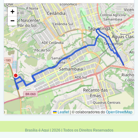
+
Qr 629 / Ra Xii
−
Avenida Noroeste / Ra Xii
Q 433 / Ra Xii
Retorno - Interna Antigo Terminal Samambaia Norte / Ra
Xii
Antigo Terminal Samambaia Norte / Ra Xii
Retorno - Interna Antigo Terminal Samambaia Norte / Ra
Xii
Q 433 / Ra Xii
Avenida Noroeste / Ra Xii
Leaflet
|
© colaboradores do
OpenStreetMap
Balão - Primeira Avenida Norte / Avenida Noroeste / Ra
Brasília é Aqui | 2026 | Todos os Direitos Reservados
Xii
Política de Privacidade
|
Termos de Uso
|
Fale Conosco
|
Feed RSS