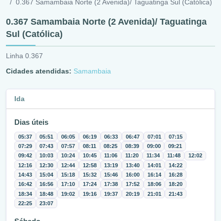
0.367 Samambaia Norte (2 Avenida)/ Taguatinga Sul (Católica)
0.367 Samambaia Norte (2 Avenida)/ Taguatinga
Sul (Católica)
Linha 0.367
Cidades atendidas:
Samambaia
Ida
Dias úteis
05:37
05:51
06:05
06:19
06:33
06:47
07:01
07:15
07:29
07:43
07:57
08:11
08:25
08:39
09:00
09:21
09:42
10:03
10:24
10:45
11:06
11:20
11:34
11:48
12:02
12:16
12:30
12:44
12:58
13:19
13:40
14:01
14:22
14:43
15:04
15:18
15:32
15:46
16:00
16:14
16:28
16:42
16:56
17:10
17:24
17:38
17:52
18:06
18:20
18:34
18:48
19:02
19:16
19:37
20:19
21:01
21:43
22:25
23:07