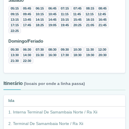
Sábado
05:15
05:45
06:15
06:45
07:15
07:45
08:15
08:45
09:15
09:45
10:15
10:45
11:15
11:45
12:15
12:45
13:15
13:45
14:15
14:45
15:15
15:45
16:15
16:45
17:15
17:45
18:25
19:05
19:45
20:25
21:05
21:45
22:25
Domingo/Feriado
05:30
06:30
07:30
08:30
09:30
10:30
11:30
12:30
13:30
14:30
15:30
16:30
17:30
18:30
19:30
20:30
21:30
22:30
Itinerário
(locais por onde a linha passa)
Ida
Interna Terminal De Samambaia Norte / Ra Xii
Terminal De Samambaia Norte / Ra Xii