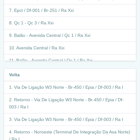
Epct / Df-001 / Br-251 / Ra Xxi
Qc 1 - Qc 3 / Ra Xxi
Balão - Avenida Central / Qc 1 / Ra Xxi
Avenida Central / Ra Xxi
Balão - Avenida Central / Qc 1 / Ra Xxi
Avenida Central / Ra Xxi
Volta
Balão - Avenida Central / Avenida Riacho Fundo / Ra Xxi
Via De Ligação W3 Norte - Br-450 / Epia / Df-003 / Ra I
Balão - Avenida Central / Avenida Riacho Fundo / Ra Xxi
Retorno - Via De Ligação W3 Norte - Br-450 / Epia / Df-
003 / Ra I
Balão - Avenida Riacho Fundo / Qn 7- 8 / Ra Xxi
Via De Ligação W3 Norte - Br-450 / Epia / Df-003 / Ra I
Avenida Riacho Fundo / Ra Xxi
Retorno - Noroeste (Terminal De Integração Da Asa Norte)
Balão - Avenida Contorno / Avenida Riacho Fundo / Ra
/ Ra I