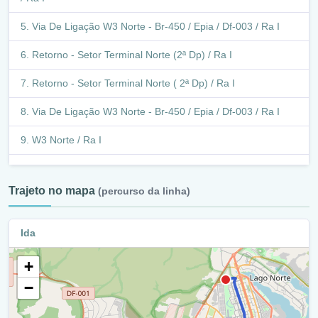
Xxi
Via De Ligação W3 Norte - Br-450 / Epia / Df-003 / Ra I
Avenida Contorno / Ra Xxi
Retorno - Setor Terminal Norte (2ª Dp) / Ra I
Balão - Avenida Contorno / Avenida N2 / Ra Xxi
Retorno - Setor Terminal Norte ( 2ª Dp) / Ra I
Avenida Contorno / Ra Xxi
Via De Ligação W3 Norte - Br-450 / Epia / Df-003 / Ra I
Balão - Avenida Contorno / Qn 14-15 / Ra Xxi
W3 Norte / Ra I
Avenida Contorno / Ra Xxi
Retorno - W3 Norte (Setor Hospitalar Local Norte) / Ra I
Balão - Avenida Contorno / Avenida N3 / Ra Xxi
Trajeto no mapa
(percurso da linha)
W3 Norte / Ra I
Riacho Fundo Ii - Acesso Epnb / Ra Xxi
Retorno - W3 Norte (Igreja Universal Do Reino De Deus)
Ida
Epnb / Df-075 / Ra Xxi
/ Ra I
Epnb / Df-075 / Ra Xvii
+
W3 Norte / Ra I
−
Balão - Epnb / Df-075 / Avenida Sucupira / Ade Cj 17-20 /
Viaduto - Eixo Monumental (Viaduto W3 Sul/ Norte - Eixo
Ra Xvii
Monumental) / Ra I