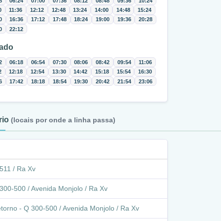
8
06:24
07:00
07:36
08:12
08:48
09:36
10:24
0
11:36
12:12
12:48
13:24
14:00
14:48
15:24
0
16:36
17:12
17:48
18:24
19:00
19:36
20:28
0
22:12
ado
2
06:18
06:54
07:30
08:06
08:42
09:54
11:06
2
12:18
12:54
13:30
14:42
15:18
15:54
16:30
6
17:42
18:18
18:54
19:30
20:42
21:54
23:06
ário
(locais por onde a linha passa)
511 / Ra Xv
300-500 / Avenida Monjolo / Ra Xv
torno - Q 300-500 / Avenida Monjolo / Ra Xv