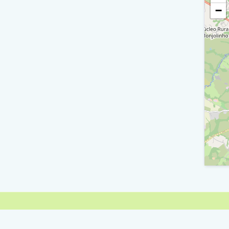
−
A
Ra X
A
R
Xv
A
B
A
Q
A
B
Centr
A