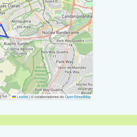
Leaflet
|
© colaboradores do
OpenStreetMap