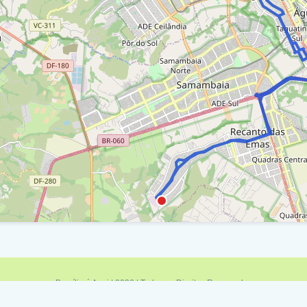
venida Recanto Das Emas / 27 Batalhão Pmdf /
v
venida Recanto Das Emas / Ra Xv
etorno - Avenida Recanto Das Emas (Q 304) / Ra
venida Recanto Das Emas / Ra Xv
alão - Avenida Recanto Das Emas 107 / Ra Xv
venida Recanto Das Emas / Ra Xv
 300 - 206 / Ra Xv
venida Recanto Das Emas / Ra Xv
alão - Avenida Recanto Das Emas / Avenida
al / Ra Xv
Brasília é Aqui | 2026 | Todos os Direitos Reservados
Política de Privacidade
|
Termos de Uso
|
Fale Conosco
|
Feed RSS
venida Recanto Das Emas / Ra Xv