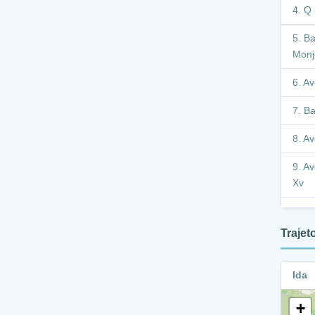
Q 
Ba
Monj
Av
Ba
Av
Av
Xv
R
Xv
Traje
A
Xv
Ida
Q
+