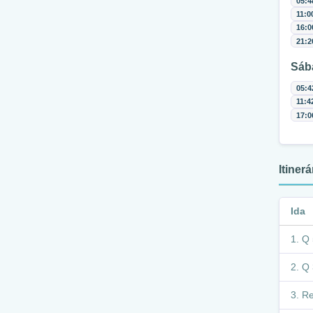
05:4
11:0
16:0
21:2
Sáb
05:4
11:4
17:0
Itiner
Ida
Q 
Q 
Re