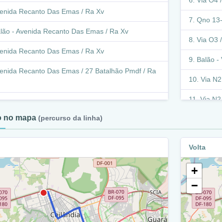
Via O4 /
enida Recanto Das Emas / Ra Xv
Qno 13-
lão - Avenida Recanto Das Emas / Ra Xv
Via O3 /
enida Recanto Das Emas / Ra Xv
Balão - 
enida Recanto Das Emas / 27 Batalhão Pmdf / Ra
Via N2
Via N2 
 305-306 / Ra Xv
to no mapa
(percurso da linha)
Avenida
venida Recanto Das Emas / 27 Batalhão Pmdf / Ra
Retorn
Volta
venida Recanto Das Emas / Ra Xv
Avenida
+
alão - Avenida Recanto Das Emas 107 / Ra Xv
Via N2 
−
venida Recanto Das Emas / Ra Xv
Avenida
alão - Avenida Recanto Das Emas / Avenida
Via M1