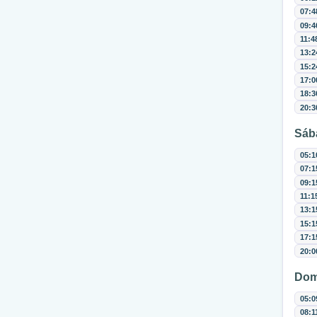
07:4
09:4
11:4
13:2
15:2
17:0
18:3
20:3
Sáb
05:1
07:1
09:1
11:1
13:1
15:1
17:1
20:0
Dom
05:0
08:1