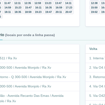
3
11:47
12:11
12:35
12:59
13:23
13:47
14:11
12:38
13
5
14:59
15:23
15:47
16:11
16:35
16:59
17:23
15:50
16
7
18:11
18:35
18:59
19:23
19:47
20:11
20:47
19:02
19
5
ário
(locais por onde a linha passa)
Volta
511 / Ra Xv
Interna 
300-500 / Avenida Monjolo / Ra Xv
Via O4 /
torno - Q 300-500 / Avenida Monjolo / Ra Xv
Retorno 
300-500 / Avenida Monjolo / Ra Xv
Via O4 /
lão - Avenida Recanto Das Emas / Avenida
Via O42 
olo / Ra Xv