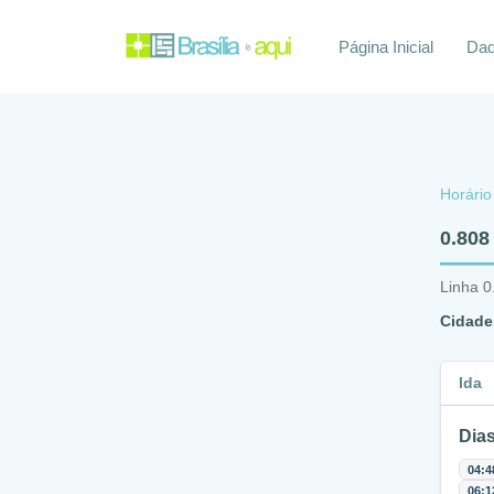
Página Inicial
Daq
Horário
0.808
Linha 0
Cidade
Ida
Dias
04:4
06:1