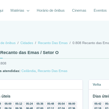
ui
Matérias
Horário de ônibus
Cinemas
Eventos
 de ônibus
Cidades
Recanto Das Emas
0.808 Recanto das Ema
 Recanto das Emas / Setor O
.808
s atendidas:
Ceilândia
,
Recanto Das Emas
Volta
 úteis
Dias útei
8
05:00
05:12
05:24
05:36
05:48
05:54
06:00
05:42
05
2
06:24
06:36
06:48
07:00
07:12
07:24
07:36
07:18
07