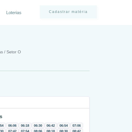
Cadastrar matéria
Loterias
s / Setor O
s
:54
06:06
06:18
06:30
06:42
06:54
07:06
:30
07:42
07:54
08:06
08:18
08:30
08:42