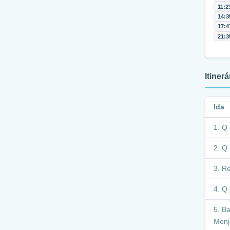
11:2
14:3
17:4
21:3
Itiner
Ida
Q 
Q 
Re
Q 
Ba
Monj