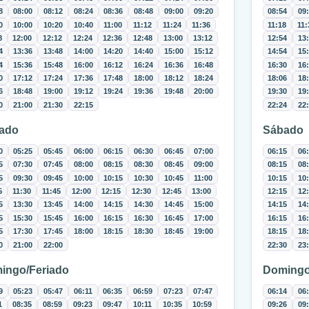
8
08:00
08:12
08:24
08:36
08:48
09:00
09:20
08:54
09
0
10:00
10:20
10:40
11:00
11:12
11:24
11:36
11:18
11:
8
12:00
12:12
12:24
12:36
12:48
13:00
13:12
12:54
13
4
13:36
13:48
14:00
14:20
14:40
15:00
15:12
14:54
15
4
15:36
15:48
16:00
16:12
16:24
16:36
16:48
16:30
16
0
17:12
17:24
17:36
17:48
18:00
18:12
18:24
18:06
18
6
18:48
19:00
19:12
19:24
19:36
19:48
20:00
19:30
19
0
21:00
21:30
22:15
22:24
22
ado
Sábado
0
05:25
05:45
06:00
06:15
06:30
06:45
07:00
06:15
06
5
07:30
07:45
08:00
08:15
08:30
08:45
09:00
08:15
08
5
09:30
09:45
10:00
10:15
10:30
10:45
11:00
10:15
10
5
11:30
11:45
12:00
12:15
12:30
12:45
13:00
12:15
12
5
13:30
13:45
14:00
14:15
14:30
14:45
15:00
14:15
14
5
15:30
15:45
16:00
16:15
16:30
16:45
17:00
16:15
16
5
17:30
17:45
18:00
18:15
18:30
18:45
19:00
18:15
18
0
21:00
22:00
22:30
23
ingo/Feriado
Domingo
9
05:23
05:47
06:11
06:35
06:59
07:23
07:47
06:14
06
1
08:35
08:59
09:23
09:47
10:11
10:35
10:59
09:26
09