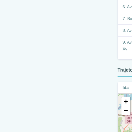
Av
Ba
Av
Av
Xv
Q
Traje
A
Xv
Ida
A
+
B
−
A
B