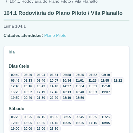
104.1 Rodoviária do Plano Piloto / Vila Planalto
104.1 Rodoviária do Plano Piloto / Vila Planalto
Linha 104.1
Cidades atendidas:
Plano Piloto
Ida
Dias úteis
00:40
05:20
06:04
06:31
06:58
07:25
07:52
08:19
08:46
09:13
09:40
10:07
10:34
11:01
11:28
11:55
12:22
12:49
13:16
13:43
14:10
14:37
15:04
15:31
15:58
16:25
16:52
17:19
17:46
18:13
18:40
18:53
19:07
19:50
20:40
21:30
22:20
23:10
23:50
Sábado
05:25
06:25
07:15
08:05
08:55
09:45
10:35
11:25
12:15
13:05
13:55
14:45
15:35
16:25
17:15
18:05
19:00
20:00
22:00
23:30