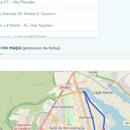
a 07 - Vila Planalto
a Estrada De Hotéis E Turismo
v. L4 Norte - Av. Das Nações
ia Lig. L4 Norte/W3 Norte
to no mapa
(percurso da linha)
v. L2 Norte
ia N1 Leste