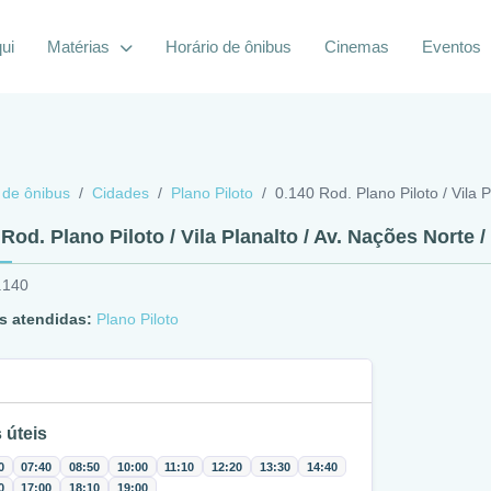
ui
Matérias
Horário de ônibus
Cinemas
Eventos
 de ônibus
Cidades
Plano Piloto
0.140 Rod. Plano Piloto / Vila 
 Rod. Plano Piloto / Vila Planalto / Av. Nações Norte /
.140
s atendidas:
Plano Piloto
 úteis
0
07:40
08:50
10:00
11:10
12:20
13:30
14:40
0
17:00
18:10
19:00