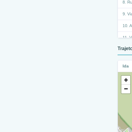
Ru
Vi
A
V
Traje
A
V
Ida
+
−