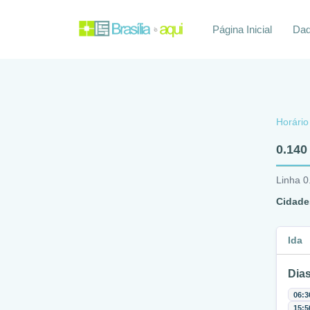
Página Inicial
Daq
Horário
0.140
Linha 0
Cidade
Ida
Dias
06:3
15:5