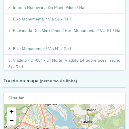
Interna Rodoviária Do Plano Piloto / Ra I
Eixo Monumental / Via S1 / Ra I
Esplanada Dos Ministérios / Eixo Monumental / Via S1 / Ra
I
Eixo Monumental / Via N1 / Ra I
Viaduto - Df-004 / L4 Norte (Viaduto L4 Sobre Sces Trecho
3) / Ra I
Viaduto - Sces Trecho 3 (Viaduto L4 Sul Acesso Sces
Trajeto no mapa
(percurso da linha)
Trecho 3) / Ra I
Sces Trecho 3 / Ra I
Circular
Viaduto - Sces Trecho 3 (Viaduto Sces Trecho 3 Sobre
+
Sces Trecho 2) / Ra I
−
Via Ponte Jk / 3º Ponte (Sces Trecho 2) / Ra I