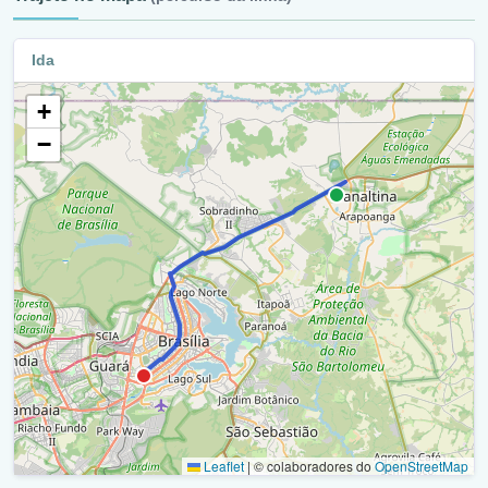
Br-020 / Ra Vi
Retorno - Br-020 (Condomínio Mestre D'armas Itiquira) /
Ida
Ra Vi
+
Br-020 / Ra Vi
−
Condomínio Mestre D'armas / Ra Vi
Br-020 / Ra Vi
Retorno - Br-020 (Condomínio Estância Mestre D'armas
V) / Ra Vi
Br-020 / Ra Vi
Df-335 / Ra Vi
Br-020 / Ra Vi
Br-020 / Ra V
Leaflet
|
© colaboradores do
OpenStreetMap