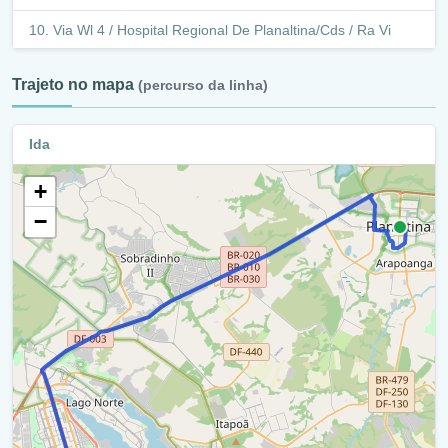
Via Wl 4 / Hospital Regional De Planaltina/Cds / Ra Vi
Retorno - Via Ns 1 / Q 5 Vila Buritis (Q 4 - -Vila Vicentina)
Trajeto no mapa
(percurso da linha)
/ Ra Vi
Via Ns 1/ Setor Hospitalar / Ra Vi
Ida
Via Wl 5 / Setor Hospitalar / Ra Vi
+
Retorno - Avenida Erasmo De Castro (Setor Hospitalar) /
−
Ra Vi
Via Wl 5 / Setor Hospitalar / Ra Vi
Retorno - Avenida Erasmo De Castro (Setor Hospitalar) /
Ra Vi
Avenida Erasmo De Castro / Ra Vi
Q 10 Vila Vicentina / Ra Vi