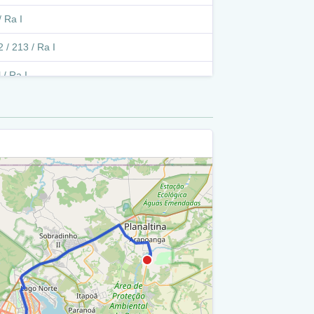
 Ra I
 / 213 / Ra I
 / Ra I
4 Sul - Sqs 708/709 Sul / Ra I
 / Ra I
ntrequadra Sqs 305/306 Sul / Ra I
 / Ra I
 I
 / Ra I
o - Eixo Monumental (Viaduto W3 Sul/ Norte -
ental) / Ra I