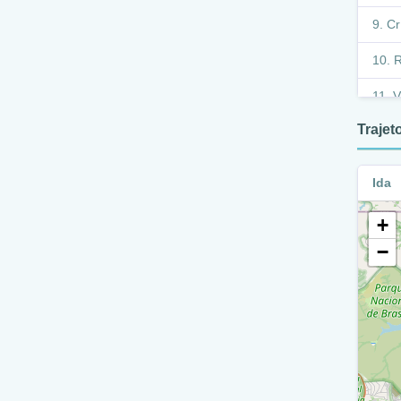
Cr
R
V
Traje
V
V
Ida
R
+
V
−
V
C
V
R