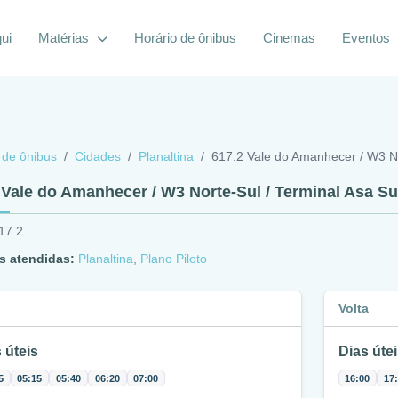
ui
Matérias
Horário de ônibus
Cinemas
Eventos
 de ônibus
Cidades
Planaltina
617.2 Vale do Amanhecer / W3 No
 Vale do Amanhecer / W3 Norte-Sul / Terminal Asa Su
17.2
s atendidas:
Planaltina
,
Plano Piloto
Volta
 úteis
Dias útei
5
05:15
05:40
06:20
07:00
16:00
17