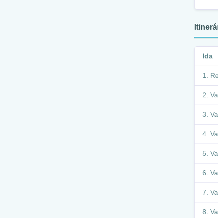
Itiner
Ida
Re
Va
Va
Va
Va
Va
Va
Va