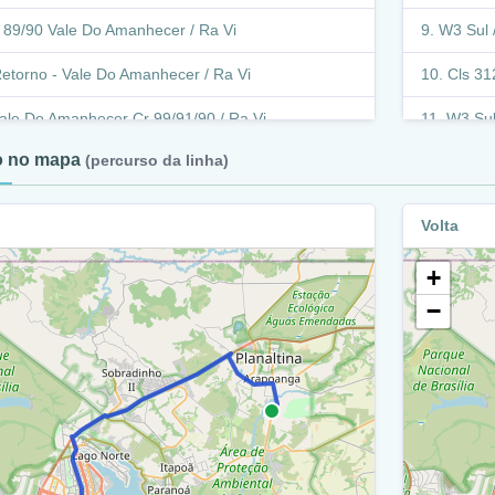
 89/90 Vale Do Amanhecer / Ra Vi
W3 Sul /
etorno - Vale Do Amanhecer / Ra Vi
Cls 312
ale Do Amanhecer Cr 99/91/90 / Ra Vi
W3 Sul
to no mapa
(percurso da linha)
ale Do Amanhecer Cr 71/70 / Ra Vi
W3 / W
ale Do Amanhecer Cr 35/34 / Ra Vi
W3 Sul
Volta
etorno - Vale Do Amanhecer / Ra Vi
Alça E
+
ale Do Amanhecer Cr 31/70 / Ra Vi
W3 Sul
−
ale Do Amanhecer Cr 30/17 / Ra Vi
S3 / Ra
r 1/17 Vale Do Amanhecer / Ra Vi
W3 Sul
ale Do Amanhecer Cr 30/17 / Ra Vi
Viadut
Eixo Monum
etorno - Vale Do Amanhecer (Cr 50/17) / Ra Vi