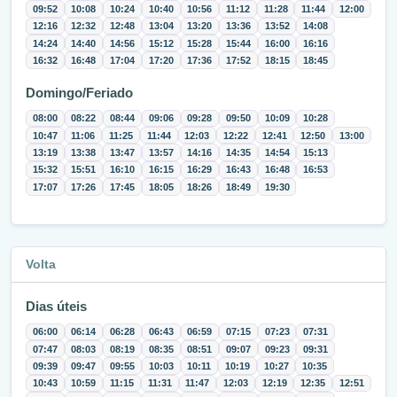
09:52
10:08
10:24
10:40
10:56
11:12
11:28
11:44
12:00
12:16
12:32
12:48
13:04
13:20
13:36
13:52
14:08
14:24
14:40
14:56
15:12
15:28
15:44
16:00
16:16
16:32
16:48
17:04
17:20
17:36
17:52
18:15
18:45
Domingo/Feriado
08:00
08:22
08:44
09:06
09:28
09:50
10:09
10:28
10:47
11:06
11:25
11:44
12:03
12:22
12:41
12:50
13:00
13:19
13:38
13:47
13:57
14:16
14:35
14:54
15:13
15:32
15:51
16:10
16:15
16:29
16:43
16:48
16:53
17:07
17:26
17:45
18:05
18:26
18:49
19:30
Volta
Dias úteis
06:00
06:14
06:28
06:43
06:59
07:15
07:23
07:31
07:47
08:03
08:19
08:35
08:51
09:07
09:23
09:31
09:39
09:47
09:55
10:03
10:11
10:19
10:27
10:35
10:43
10:59
11:15
11:31
11:47
12:03
12:19
12:35
12:51