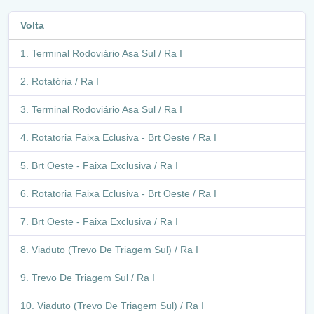
Volta
Retorno - Avenida Independência / Ra Vi
Terminal Rodoviário Asa Sul / Ra I
Via Wl C / Setor De Oficinas / Ra Vi
Rotatória / Ra I
Via Wl C / Q 1 Jardim Roriz / Ra Vi
Terminal Rodoviário Asa Sul / Ra I
Retorno - Av. Independência (Setor Residencial Oeste) /
Ra Vi
Rotatoria Faixa Eclusiva - Brt Oeste / Ra I
Avenida Independência / Ra Vi
Brt Oeste - Faixa Exclusiva / Ra I
Retorno - Av. Independência (Via Wl 3 / Q 1 Jardim Roriz)
Rotatoria Faixa Eclusiva - Brt Oeste / Ra I
/ Ra Vi
Brt Oeste - Faixa Exclusiva / Ra I
Avenida Independência / Ra Vi
Viaduto (Trevo De Triagem Sul) / Ra I
Retorno - Av. Independência (Vila Fátima - Q H) / Ra Vi
Trevo De Triagem Sul / Ra I
Avenida Independência / Ra Vi
Viaduto (Trevo De Triagem Sul) / Ra I
Via Wl4 / Q 1 Jardim Roriz / Ra Vi