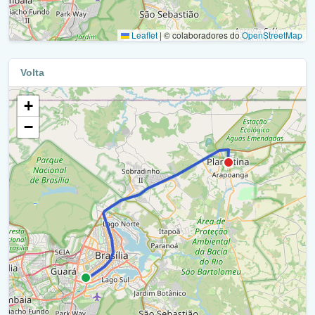
Eixo L Norte / Ttn (W3 Norte - L4 Norte) / Ra I
Br-020 / Ra Vi
Leaflet
|
© colaboradores do
OpenStreetMap
Acesso Viaduto Eixo L2 Norte / Df-002 / Ra I
Br-020 / Ra V
Eixão Norte / Df - 002 / Ra I
Volta
Retorno - Br-020 (Condomínio Nova Colina) / Ra V
Eixão Norte / Df-002 / Ra I
+
Br-020 / Ra V
−
Retorno Ttn / L4 Norte - W3 Norte / Ra I
Retorno - Br-020 (Vilma Casa E Construção) / Ra V
Eixão Norte / Df-002 / Ra I
Br-020 / Ra V
Eptt / Df-007 / Ra Xviii
Retorno - Br-020 (Detran) / Ra V
Eptt - Df-007 / Ra Xviii
Br-020 / Ra V
Ttn / Ra Xviii
Br-020 / Ra Xxvi
Epia / Df-003 / Br-450 / Ra Xviii
Br-020 Marginal / Ra Xxvi
Br-020 / Ra Xviii
Viaduto - Br-020 (Br-020 / Df-425) / Ra Xxvi