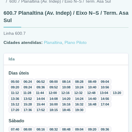
600.7 Planaltina (Av. Indep) / Eixo N–S / Term. Asa Sul
600.7 Planaltina (Av. Indep) / Eixo N–S / Term. Asa
Sul
Linha 600.7
Cidades atendidas:
Planaltina
,
Plano Piloto
Ida
Dias úteis
05:50
06:24
06:52
08:00
08:14
08:28
08:49
09:04
09:20
09:24
09:36
09:52
10:08
10:24
10:40
10:56
11:12
11:28
11:44
12:00
12:16
12:32
12:48
13:04
13:20
13:36
13:52
14:04
14:08
14:20
14:24
14:40
14:56
15:12
15:28
15:44
16:00
16:16
16:32
16:48
17:04
17:20
17:36
17:52
18:15
18:45
19:30
Sábado
07:40
08:00
08:16
08:32
08:48
09:04
09:20
09:36