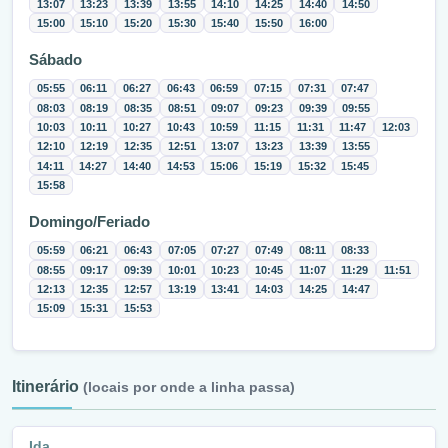
13:07
13:23
13:39
13:55
14:10
14:25
14:40
14:50
15:00
15:10
15:20
15:30
15:40
15:50
16:00
Sábado
05:55
06:11
06:27
06:43
06:59
07:15
07:31
07:47
08:03
08:19
08:35
08:51
09:07
09:23
09:39
09:55
10:03
10:11
10:27
10:43
10:59
11:15
11:31
11:47
12:03
12:10
12:19
12:35
12:51
13:07
13:23
13:39
13:55
14:11
14:27
14:40
14:53
15:06
15:19
15:32
15:45
15:58
Domingo/Feriado
05:59
06:21
06:43
07:05
07:27
07:49
08:11
08:33
08:55
09:17
09:39
10:01
10:23
10:45
11:07
11:29
11:51
12:13
12:35
12:57
13:19
13:41
14:03
14:25
14:47
15:09
15:31
15:53
Itinerário
(locais por onde a linha passa)
Ida