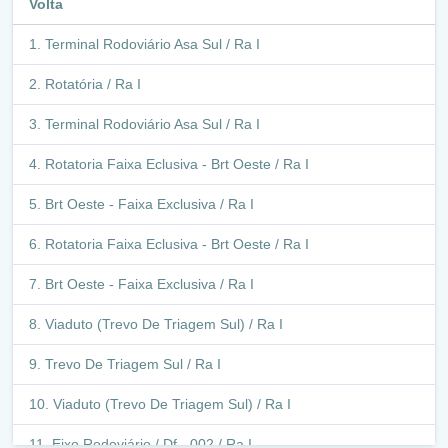
Volta
Avenida Contorno Estancia / Ra Vi
Terminal Rodoviário Asa Sul / Ra I
Condomínio Estância Mestre D'armas Iii/Condomínio
Estância Mestre D'armas Ii / Ra Vi
Rotatória / Ra I
Estancia Mestre D'armas / Ra Vi
Terminal Rodoviário Asa Sul / Ra I
Condomínio Estância Mestre D'armas V/Condomínio
Rotatoria Faixa Eclusiva - Brt Oeste / Ra I
Estância Mestre D'armas Ii / Ra Vi
Brt Oeste - Faixa Exclusiva / Ra I
Condomínio Estância Mestre D'armas V / Ra Vi
Rotatoria Faixa Eclusiva - Brt Oeste / Ra I
Estancia Mestre D'armas / Ra Vi
Brt Oeste - Faixa Exclusiva / Ra I
Condomínio Estância Mestre D'armas V / Ra Vi
Viaduto (Trevo De Triagem Sul) / Ra I
Condomínio Estância Mestre D'armas Iii / Condomínio
Estância Mestre D'armas Iv / Ra Vi
Trevo De Triagem Sul / Ra I
Estancia Mestre D'armas / Ra Vi
Viaduto (Trevo De Triagem Sul) / Ra I
Condomínio Estância Mestre D'armas Iii/Condomínio
Eixo Rodoviário / Df - 002 / Ra I