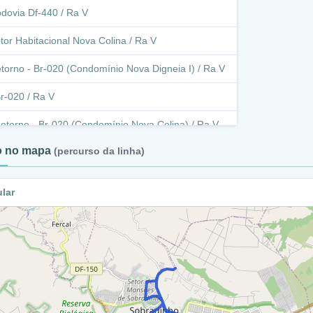
dovia Df-440 / Ra V
tor Habitacional Nova Colina / Ra V
torno - Br-020 (Condomínio Nova Digneia I) / Ra V
r-020 / Ra V
etorno - Br-020 (Condomínio Nova Colina) / Ra V
to no mapa
(percurso da linha)
r-020 / Ra V
etorno - Br-020 (Condomínio Nova Digneia I) / Ra
ular
r-020 / Ra V
.18/16 / Ra V
.17/16 / Ra V
.13/14 (Rua 8) / Ra V