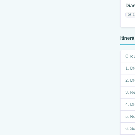
Dias
05:2
Itiner
Circ
Df
Df
Re
Df
Ro
Se