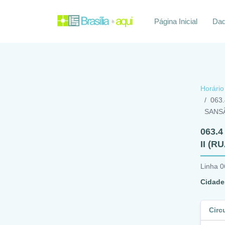
Página Inicial
Daq
Horário
063
SANS
063.
II (R
Linha 0
Cidade
Circ