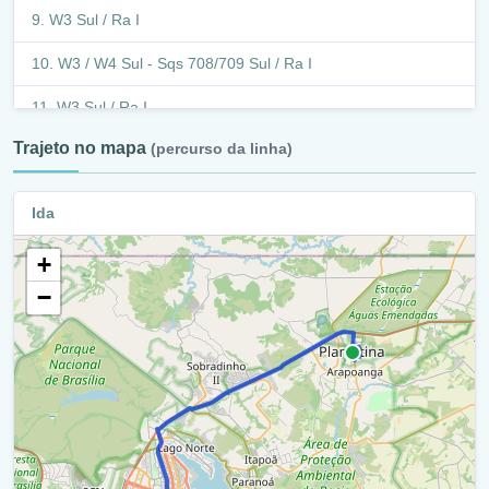
W3 Sul / Ra I
Via Ns 1/ Setor Hospitalar / Ra Vi
W3 / W4 Sul - Sqs 708/709 Sul / Ra I
Via Wl 5 / Setor Hospitalar / Ra Vi
W3 Sul / Ra I
Retorno / Ra Vi
Trajeto no mapa
(percurso da linha)
S3 / Ra I
Rua Piauí / Ra Vi
W3 Sul / Ra I
Ida
Avenida Marechal Deodoro / Ra Vi
Eixo Monumental / Via S1 / Ra I
Rua 13 De Maio / Avenida Marechal Deodoro / Ra Vi
+
W3 Sul / Ra I
−
Avenida Marechal Deodoro / Ra Vi
W3 Norte / Ra I
Praça Pe. Antonio / Ra Vi
Cln 315/314 / Ra I
Avenida Marechal Deodoro / Ra Vi
W3 Norte / Ra I
Rua Benjamin Constant / Avenida Marechal Deodoro / Ra
Vi
Retorno - W3 Norte (516 Norte) / Ra I