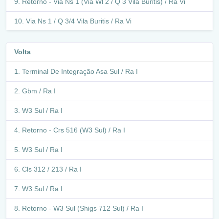
Retorno - Via Ns 1 (Via Wl 2 / Q 3 Vila Buritis) / Ra Vi
Via Ns 1 / Q 3/4 Vila Buritis / Ra Vi
Via Ns 1 / Ra Vi
Volta
Via Wl 1 / Ra Vi
Terminal De Integração Asa Sul / Ra I
Q 1 Vila Buritis / Ra Vi
Gbm / Ra I
Via Wl 1 / Ra Vi
W3 Sul / Ra I
Vila Buritis Q 1-4 / Ra Vi
Retorno - Crs 516 (W3 Sul) / Ra I
Retorno - Vila Buritis / Ra Vi
W3 Sul / Ra I
Vila Buritis Q 1-4 / Ra Vi
Cls 312 / 213 / Ra I
Vila Buritis - Via Wl 4 / Ra Vi
W3 Sul / Ra I
Via Ns 1/ Setor Hospitalar / Ra Vi
Retorno - W3 Sul (Shigs 712 Sul) / Ra I
Via Wl 4 / Hospital Regional De Planaltina/Cds / Ra Vi