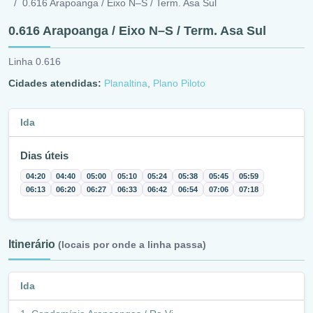
0.616 Arapoanga / Eixo N–S / Term. Asa Sul
0.616 Arapoanga / Eixo N–S / Term. Asa Sul
Linha 0.616
Cidades atendidas:
Planaltina
,
Plano Piloto
Ida
Dias úteis
04:20
04:40
05:00
05:10
05:24
05:38
05:45
05:59
06:13
06:20
06:27
06:33
06:42
06:54
07:06
07:18
Itinerário
(locais por onde a linha passa)
Ida