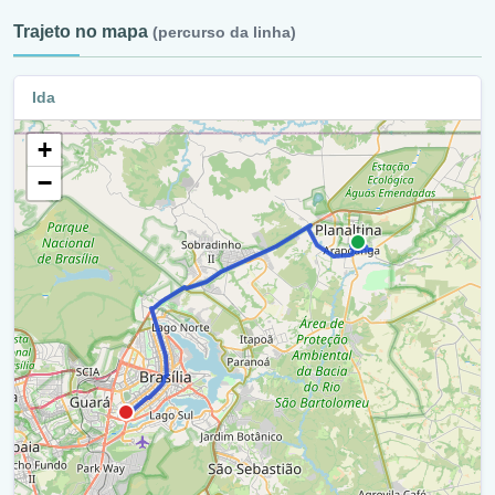
Q 11B - Q 15M Setor Habitacional Arapoangas / Ra Vi
Trajeto no mapa
(percurso da linha)
Rotatória / Ra I
Q 11A - Q 11B Setor Habitacional Arapoangas / Ra Vi
W3 Sul / Ra I
Ida
Q 1 - Q 11A Setor Habitacional Arapoangas / Ra Vi
Viaduto - W3 Sul (Viaduto W3 Sul - Espm) / Ra I
Df-130 / Ra Vi
+
Rotatória / Ra I
−
Rodovia Do Pimentão/Df-230 / Ra Vi
Espm / Ra I
Morro Da Capelinha / Ra Vi
Rotatória / Ra I
Rodovia Do Pimentão/Df-230 / Ra Vi
Trevo De Triagem Sul / Ra I
Df-128 / Ra Vi
Rotatória / Ra I
Rodovia Do Pimentão/Df-230 / Ra Vi
Viaduto (Trevo De Triagem Sul) / Ra I
Br-020 / Ra Vi
Eixo Rodoviário / Df - 002 / Ra I
Retorno - Br-020 (Df-335) / Ra Vi
Rotatória / Ra I
Br-020 / Ra Vi